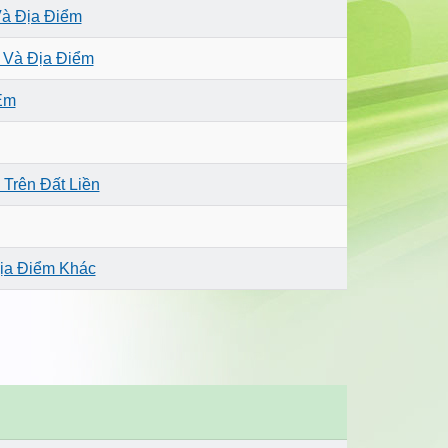
Và Địa Điểm
 Và Địa Điểm
Em
Trên Đất Liền
ịa Điểm Khác