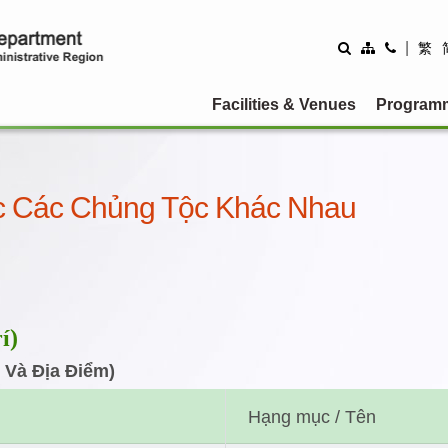
|
繁
Facilities & Venues
Program
c Các Chủng Tộc Khác Nhau
í)
 Và Địa Điểm)
Hạng mục / Tên