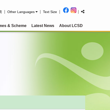
|
|
|
|
简
Other Languages
Text Size
mes & Scheme
Latest News
About LCSD