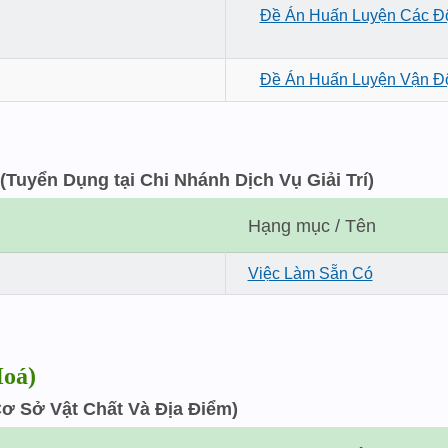
Đề Án Huấn Luyện Các Đ
Đề Án Huấn Luyện Vận Độ
(Tuyển Dụng tại Chi Nhánh Dịch Vụ Giải Trí)
Hạng mục / Tên
Việc Làm Sẵn Có
Hoá)
 Cơ Sở Vật Chất Và Địa Điểm)