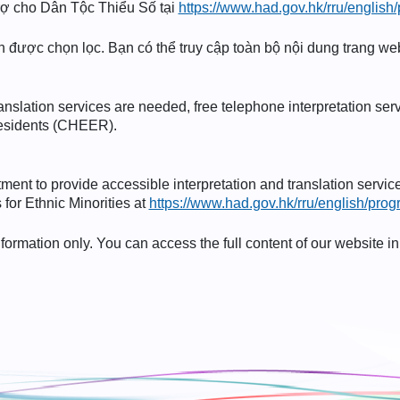
Trợ cho Dân Tộc Thiểu Số tại
https://www.had.gov.hk/rru/englis
nh được chọn lọc. Bạn có thể truy cập toàn bộ nội dung trang w
ranslation services are needed, free telephone interpretation ser
esidents (CHEER).
nt to provide accessible interpretation and translation servic
 for Ethnic Minorities at
https://www.had.gov.hk/rru/english/pro
ormation only. You can access the full content of our website i