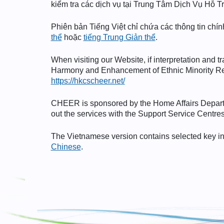
kiểm tra các dịch vụ tại Trung Tâm Dịch Vụ Hỗ 
Phiên bản Tiếng Việt chỉ chứa các thông tin chí
thể
hoặc
tiếng Trung Giản thể
.
When visiting our Website, if interpretation and t
Harmony and Enhancement of Ethnic Minority R
https://hkcscheer.net/
CHEER is sponsored by the Home Affairs Departme
out the services with the Support Service Centres
The Vietnamese version contains selected key inf
Chinese
.