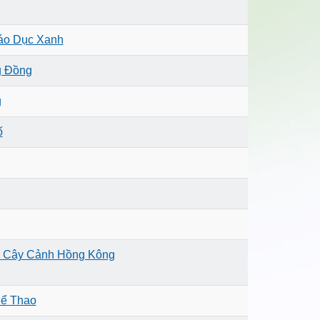
áo Dục Xanh
g Đồng
g
ố
i Cây Cảnh Hồng Kông
hể Thao