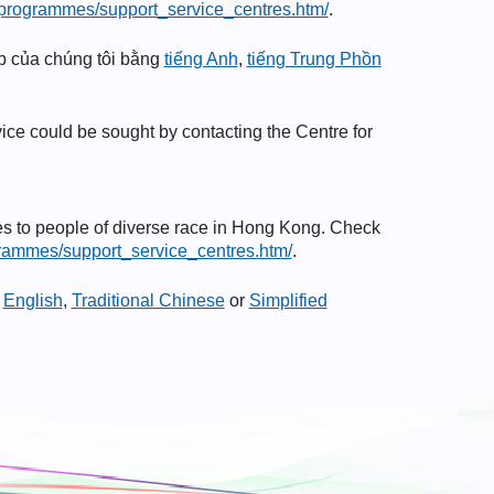
h/programmes/support_service_centres.htm/
.
eb của chúng tôi bằng
tiếng Anh
,
tiếng Trung Phồn
vice could be sought by contacting the Centre for
es to people of diverse race in Hong Kong. Check
grammes/support_service_centres.htm/
.
n
English
,
Traditional Chinese
or
Simplified