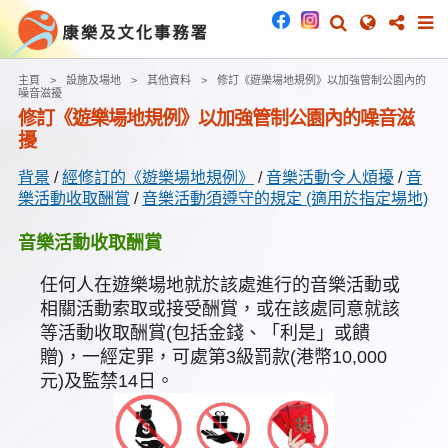
主頁
設施及場地
其他資料
修訂《遊樂場地規例》以加強管制公園內的
噪音滋擾
修訂《遊樂場地規例》以加強管制公園內的噪音滋
擾
背景
/
經修訂的《遊樂場地規例》
/
音樂活動令人煩擾
/
音
樂活動收取酬賞
/
音樂活動須遵守的規定 (適用於指定場地)
音樂活動收取酬賞
任何人在遊樂場地就於該處進行的音樂活動或
相關活動索取或接受酬賞，或在該處同意就該
等活動收取酬賞(包括金錢、「利是」或饋
贈)，一經定罪，可處第3級罰款(港幣10,000
元)及監禁14日。