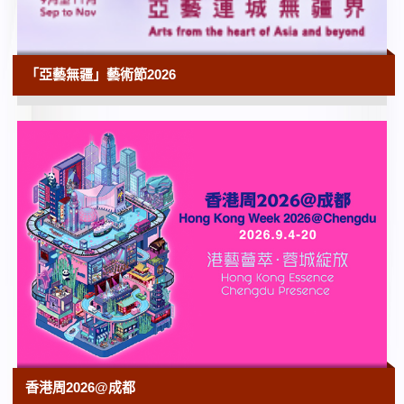
10:00
粵藝遠洋──沐文堂廣東及外銷藝術捐贈展
「亞藝無疆」藝術節2026
香港藝術館 | 展期由2026年5月29日
10:00
由重讀到重逢──再遇館藏中國書畫（第一
期）
香港藝術館 | 展期由2026年6月26日
10:00
野外生態攝影年展
香港科學館 | 展期至2026年9月2日
10:00
香港流行文化節2026：幸會25歲──香港電
影資料館珍藏展（香港電影資料館二十五周
年誌慶節目）
香港電影資料館 | 展覽至2027年3月29日
香港周2026@成都