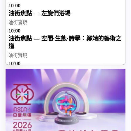
10:00
油街焦點 — 左旋們浴場
油街實現
10:00
油街焦點 — 空間·生態·詩學：鄭靖的藝術之
道
油街實現
10:00
Sunmoji
油街實現
10:00
vA! 駐留 — 穿鑿：如果伯活樓......
香港視覺藝術中心
10:00
循聲覓道展覽系列─香港非物質文化遺產
香港非物質文化遺產中心