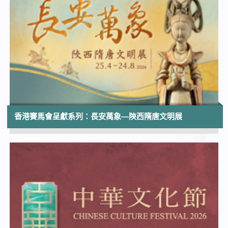
香港文化博物館
10:00
香港賽馬會呈獻系列：長安萬象—陝西隋唐
文明展
香港歷史博物館
10:00
《沙田第一號文化洞窟》裝置藝術
沙田大會堂展覽廳
香港賽馬會呈獻系列：長安萬象—陝西隋唐文明展
10:00
香港科學館35周年展覽
香港科學館 | 展期至2026年9月16日
12:00
V Mart (維園市集)
維多利亞公園噴水池廣場及南亭廣場
12:30
太陽系大冒險3D