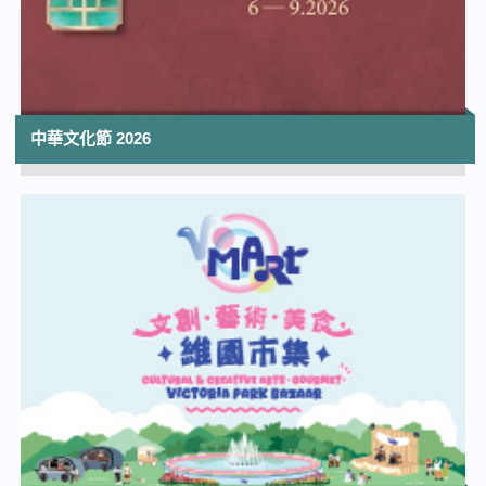
香港太空館 | 上映至2026年10月14日
14:30
夏日親子電影節 2026《透明小子：隱身藥之
謎》(現場粵語配音)
中華文化節 2026
香港電影資料館電影院
15:00
香港流行文化節2026：幸會25歲──香港電
影資料館珍藏展（香港電影資料館二十五周
年誌慶節目）免費放映
香港電影資料館 | 節目放映至2026年11月14日
15:00
《沙田第一號文化洞窟》音樂會
沙田大會堂展覽廳
15:00
香港文化中心場地伙伴計劃：恒基兆業地產
呈獻 合家歡音樂舞劇《熊貓大同萌》 ︳香