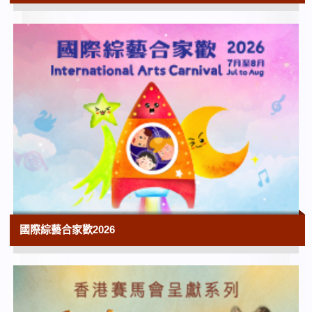
10:00
航向太空⸺中國載人航天之旅
香港太空館大堂 | 展期至2026年9月28日
10:00
「香港故事」常設展覽
香港歷史博物館
10:00
花韻詩情：趙少昂花卉與自寫詩選
香港文化博物館
10:00
香港電影資料館‧25搜影禮（香港電影資料
館二十五周年誌慶節目）
國際綜藝合家歡2026
香港電影資料館 | 展覽至2027年5月9日
10:00
型格香港系列 II — 坐觀東西：晏如居明式家
具與百年椅戲