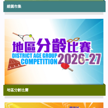
港舞蹈團兒童團及少年團二十周年誌慶
維園市集
香港文化中心大劇院
15:30
屯門大會堂場地伙伴計劃：經典童話劇場
《龜兔·國王·糖果屋》
屯門大會堂文娛廳
17:00
太陽系大冒險3D
香港太空館 | 上映至2026年10月14日
17:30
夏日親子電影節 2026《超巨河馬縮水之旅》
(現場粵語配音)
香港電影資料館電影院
地區分齡比賽
19:45
紫荊盃國際舞蹈大賽2026 – 優勝者演出暨頒
獎禮