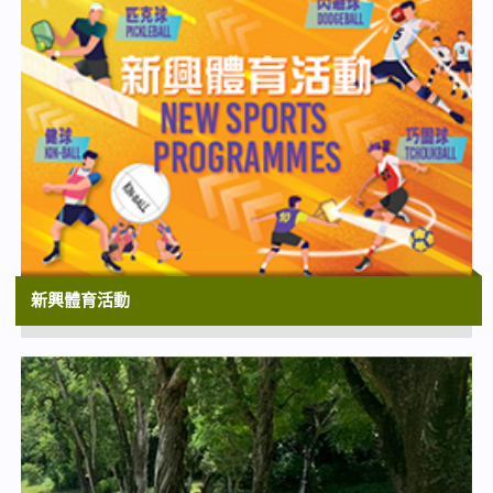
屯門大會堂演奏廳
19:30
「香港芭蕾舞學會超新星大賞2026」
大埔文娛中心演藝廳
19:45
「紫荊盃國際舞蹈大賽2026」
屯門大會堂演奏廳
19:45
香港文化中心場地伙伴計劃：恒基兆業地產
呈獻 合家歡音樂舞劇《熊貓大同萌》 ︳香
新興體育活動
港舞蹈團兒童團及少年團二十周年誌慶
香港文化中心大劇院