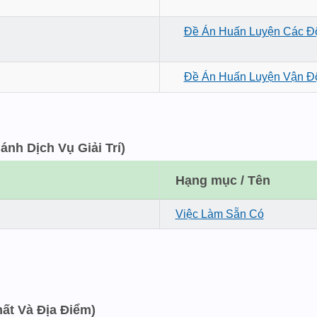
Đề Án Huấn Luyện Các Đ
Đề Án Huấn Luyện Vận Độ
 Dịch Vụ Giải Trí)
Hạng mục / Tên
Việc Làm Sẵn Có
 Và Địa Điểm)