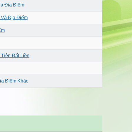
Và Địa Điểm
 Và Địa Điểm
Em
Trên Đất Liền
ịa Điểm Khác