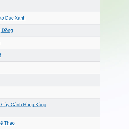
áo Dục Xanh
g Đồng
g
ố
i Cây Cảnh Hồng Kông
hể Thao