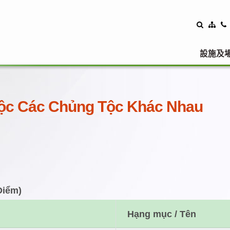
設施及
uộc Các Chủng Tộc Khác Nhau
Điểm)
Hạng mục / Tên