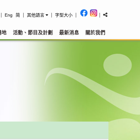
|
|
|
|
|
Eng
简
其他語言
字型大小
場地
活動、節目及計劃
最新消息
關於我們