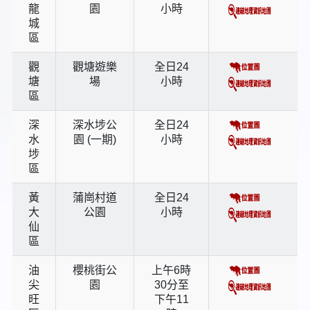
龍
園
小時
城
區
觀
觀塘遊樂
全日24
塘
場
小時
區
深
深水埗公
全日24
水
園 (一期)
小時
埗
區
黃
蒲崗村道
全日24
大
公園
小時
仙
區
油
櫻桃街公
上午6時
尖
園
30分至
旺
下午11