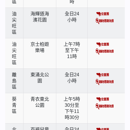
區
時
油
海輝道海
全日24
尖
濱花園
小時
旺
區
油
京士柏遊
上午7時
尖
樂場
至下午
旺
11時
區
離
東涌北公
全日24
島
園
小時
區
葵
青衣東北
上午5時
青
公園
30分至
區
下午11
時30分
北
百福兒童
全日24