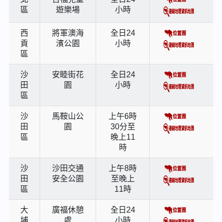
區
遊樂場
小時
西
將軍澳海
全日24
貢
濱公園
小時
區
沙
安睦街花
全日24
田
園
小時
區
沙
馬鞍山公
上午6時
田
園
30分至
區
晚上11
時
沙
沙田交通
上午8時
田
安全公園
至晚上
區
11時
大
廣福休憩
全日24
埔
處
小時