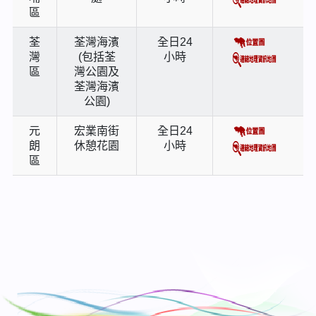
區
荃
荃灣海濱
全日24
灣
(包括荃
小時
區
灣公園及
荃灣海濱
公園)
元
宏業南街
全日24
朗
休憩花園
小時
區