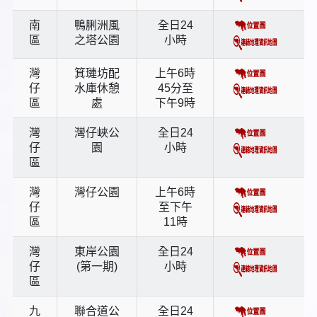
南
鴨脷洲風
全日24
區
之塔公園
小時
灣
箕璉坊配
上午6時
仔
水庫休憩
45分至
區
處
下午9時
灣
灣仔峽公
全日24
仔
園
小時
區
灣
灣仔公園
上午6時
仔
至下午
區
11時
灣
東岸公園
全日24
仔
(第一期)
小時
區
九
聯合道公
全日24