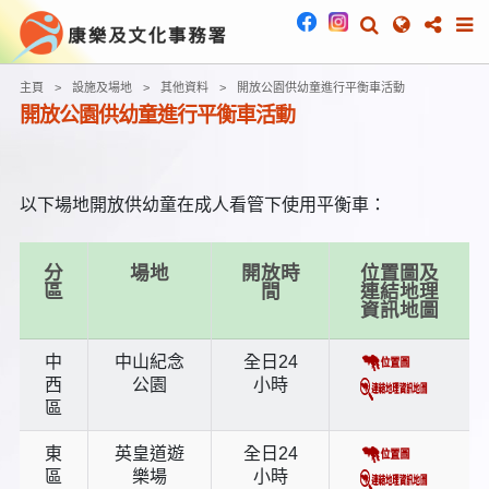
主頁
設施及場地
其他資料
開放公園供幼童進行平衡車活動
開放公園供幼童進行平衡車活動
以下場地開放供幼童在成人看管下使用平衡車：
分
場地
開放時
位置圖及
區
間
連結地理
資訊地圖
中
中山紀念
全日24
西
公園
小時
區
東
英皇道遊
全日24
區
樂場
小時