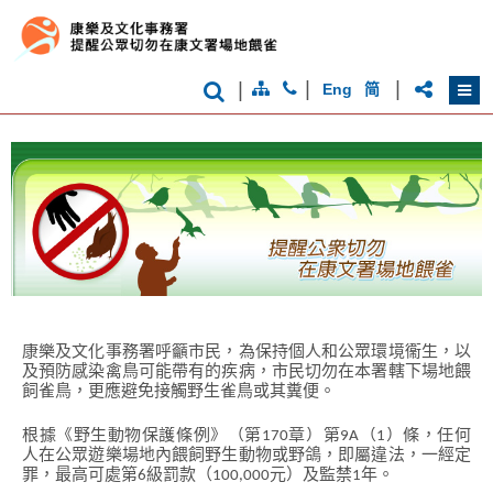
香
港
|
|
|
Eng
简
品
牌
形
象
-
亞
洲
國
際
都
會
康樂及文化事務署呼籲市民，為保持個人和公眾環境衞生，以
及預防感染禽鳥可能帶有的疾病，市民切勿在本署轄下場地餵
飼雀鳥，更應避免接觸野生雀鳥或其糞便。
根據《野生動物保護條例》（第170章）第9A（1）條，任何
人在公眾遊樂場地內餵飼野生動物或野鴿，即屬違法，一經定
罪，最高可處第6級罰款（100,000元）及監禁1年。