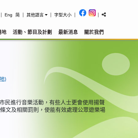
|
|
|
|
|
Eng
简
其他語言
字型大小
場地
活動、節目及計劃
最新消息
關於我們
地)
常有市民進行音樂活動，有些人士更會使用揚聲
條條文及相關罰則，使能有效處理公眾遊樂場