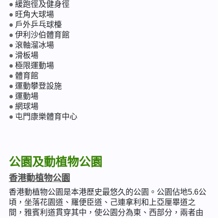
緩跑徑及健身徑
旺角大球場
戶外乒乓球檯
伊利沙伯體育館
滾軸溜冰場
滑板場
極限運動場
體育館
運動攀登設施
運動場
網球場
屯門康樂體育中心
公園及動植物公園
香港動植物公園
香港動植物公園是本港歷史最悠久的公園。公園佔地5.6公
頃，坐落花園道、羅便臣道、己連拿利和上亞厘畢道之
間，雅賓利道貫穿其中，使公園分為東、西部分，兩者由