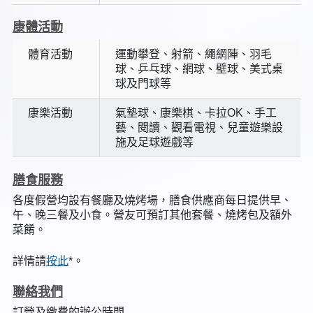
康體活動
體育活動
運動攀登、射箭、繩網陣、羽毛
球、乒乓球、網球、壁球、美式桌
球及門球等
康樂活動
氣墊球、康樂棋、卡拉OK、手工
藝、閱讀、觀看電視、兒童遊樂設
施及足球遊戲等
膳食服務
各度假營均設有餐廳及燒烤場，膳食供應商每日提供早、
午、晚三餐及小食。營友可預訂其他套餐、燒烤包及額外
菜餚。
詳情請
按此
*。
聯絡我們
訂營及繳費的辦公時間