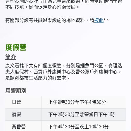
這些設施的設計旨在為兒童帶來歡樂，同時幫助他們學習
不同技能，從而促進身心均衡發展。
有關部分設有共融遊樂設施的場地資料，請
按此
*。
度假營
簡介
康文署轄下共有四個度假營，分別是鯉魚門公園、麥理浩
夫人度假村、西貢戶外康樂中心及曹公潭戶外康樂中心，
是調劑都市生活壓力的好去處。
用營類別
日營
上午9時30分至下午4時30分
宿營
下午2時30分至離營當日下午1時
黃昏營
下午4時30分至晚上10時30分