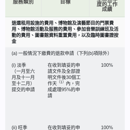
服務類別
目標
度的工作
成績
退還租用設施的費用、博物館及演藝節目的門票費
用、博物館活動及服務的費用、參加音樂訓練班及活
動的費用、圖書館資料重置費用，以及臨時圖書證按
金
(a) 一般情況下繳費的退款申請（下列(b)項除外）
(i) 淡季
在收到填妥的申
100%
（一月至六
請文件及全部證
月及十一月
明文件後30個工
（1）
至十二月）
作天
內，完
提交的申請
成處理95%的申
請
(ii) 旺季
在收到填妥的申
100%