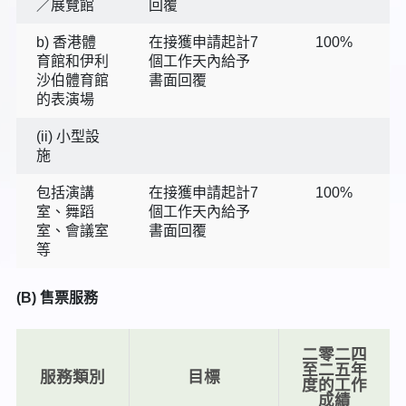
／展覽館
回覆
b) 香港體
在接獲申請起計7
100%
育館和伊利
個工作天內給予
沙伯體育館
書面回覆
的表演場
(ii) 小型設
施
包括演講
在接獲申請起計7
100%
室、舞蹈
個工作天內給予
室、會議室
書面回覆
等
(B) 售票服務
二零二四
至二五年
服務類別
目標
度的工作
成績