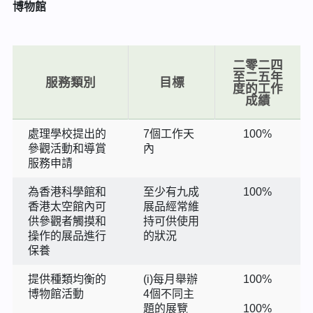
博物館
二零二四
至二五年
服務類別
目標
度的工作
成績
處理學校提出的
7個工作天
100%
參觀活動和導賞
內
服務申請
為香港科學館和
至少有九成
100%
香港太空館內可
展品經常維
供參觀者觸摸和
持可供使用
操作的展品進行
的狀況
保養
提供種類均衡的
(i)每月舉辦
100%
博物館活動
4個不同主
題的展覽
100%