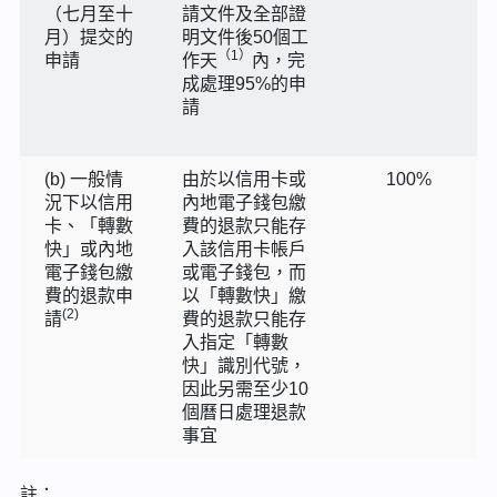
（七月至十
請文件及全部證
月）提交的
明文件後50個工
（1）
申請
作天
內，完
成處理95%的申
請
(b) 一般情
由於以信用卡或
100%
況下以信用
內地電子錢包繳
卡、「轉數
費的退款只能存
快」或內地
入該信用卡帳戶
電子錢包繳
或電子錢包，而
費的退款申
以「轉數快」繳
(2)
請
費的退款只能存
入指定「轉數
快」識別代號，
因此另需至少10
個曆日處理退款
事宜
註：