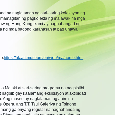
od na naglalaman ng sari-saring koleksyon ng
pamamagitan ng pagkolekta ng malawak na mga
anaw ng Hong Kong, kami ay naghahangad ng
wa ng mga bagong karanasan at pag unawa.
o:
https://hk.art.museum/en/web/ma/home.html
Malaki at sari-saring programa na nagsisilbi
 nagbibigay kaalamang eksibisyon at aktibidad
ta. Ang museo ay naglalaman ng anim na
pera, ang T.T. Tsui Galeriya ng Tsinong
temang galeriyang regular na naghahanda ng
n River, ang pagbisita sa museo ay palaging