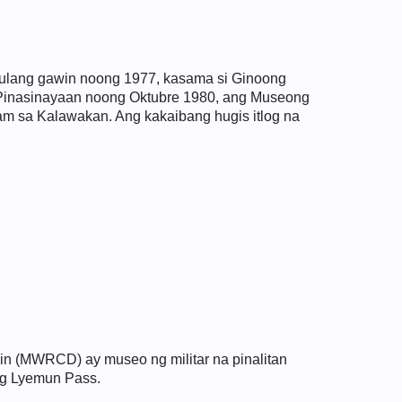
ulang gawin noong 1977, kasama si Ginoong
 Pinasinayaan noong Oktubre 1980, ang Museong
am sa Kalawakan. Ang kakaibang hugis itlog na
n (MWRCD) ay museo ng militar na pinalitan
ng Lyemun Pass.