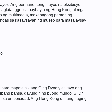
ayos. Ang permanenteng inayos na eksibisyon
pagtatanggol sa baybayin ng Hong Kong at mga
to ng multimedia, makabagong paraan ng
 landas sa kasaysayan ng museo para masalaysay
o:
 para mapatalsik ang Qing Dynaty at itayo ang
a ibang bansa, gayundin ng buong mundo. Si Dr
 sa unibersidad. Ang Hong Kong din ang naging