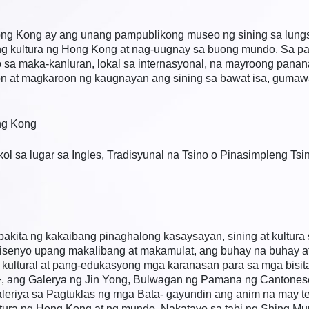
ong Kong ay ang unang pampublikong museo ng sining sa lungs
 ng kultura ng Hong Kong at nag-uugnay sa buong mundo. Sa 
 sa maka-kanluran, lokal sa internasyonal, na mayroong pan
on at magkaroon ng kaugnayan ang sining sa bawat isa, guma
ng Kong
 sa lugar sa Ingles, Tradisyunal na Tsino o Pinasimpleng Tsin
a ng kakaibang pinaghalong kasaysayan, sining at kultura sa 
nisenyo upang makalibang at makamulat, ang buhay na buhay at
 kultural at pang-edukasyong mga karanasan para sa mga bisi
 ang Galerya ng Jin Yong, Bulwagan ng Pamana ng Cantonese O
aleriya sa Pagtuklas ng mga Bata- gayundin ang anim na may 
ultura ng Hong Kong at ng mundo. Nakatayo sa tabi ng Shing Mu