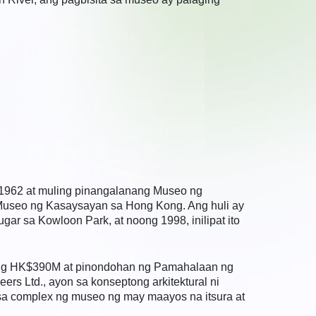
 1962 at muling pinangalanang Museo ng
 Museo ng Kasaysayan sa Hong Kong. Ang huli ay
gar sa Kowloon Park, at noong 1998, inilipat ito
ang HK$390M at pinondohan ng Pamahalaan ng
rs Ltd., ayon sa konseptong arkitektural ni
 complex ng museo ng may maayos na itsura at