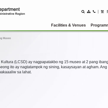
|
繁
Facilities & Venues
Program
 ng Museo
 Kultura (LCSD) ay nagpapatakbo ng 15 museo at 2 pang ibang 
ong ito ay nagtatampok ng sining, kasaysayan at agham. An
akaaaliw sa lahat.