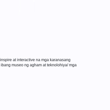
spire at interactive na mga karanasang
a ibang museo ng agham at teknolohiya/ mga