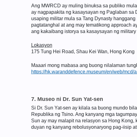
Ang MWRCD ay muling binuksa sa publiko mula 
ay nagpapakita ng kasaysayan ng Paglaban sa 
usaping militar mula sa Tang Dynasty hanggan
pagtatanghal at ang may tematikong approach a
ang kakaibang istorya sa kasaysayan ng military
Lokasyon
175 Tung Hei Road, Shau Kei Wan, Hong Kong
Maaari mong mabasa ang buong nilalaman tungkol
https://hk.waranddefence.museum/en/web/mcd/a
7. Museo ni Dr. Sun Yat-sen
Si Dr. Sun Yat-sen ay kilala sa buong mundo bi
Republika ng Tsino. Ang kanyang mga tagumpay a
Sun ay may malapit na relasyon sa Hong Kong,
duyan ng kanyang rebolusyonaryong pag-iisip at