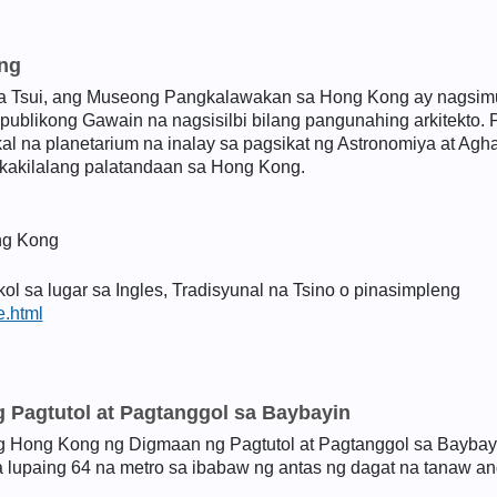
ng
Sha Tsui, ang Museong Pangkalawakan sa Hong Kong ay nagsim
blikong Gawain na nagsisilbi bilang pangunahing arkitekto.
 na planetarium na inalay sa pagsikat ng Astronomiya at Agh
akakilalang palatandaan sa Hong Kong.
ng Kong
 sa lugar sa Ingles, Tradisyunal na Tsino o pinasimpleng
.html
Pagtutol at Pagtanggol sa Baybayin
 Hong Kong ng Digmaan ng Pagtutol at Pagtanggol sa Baybayi
 lupaing 64 na metro sa ibabaw ng antas ng dagat na tanaw a