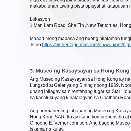
makabuluhan tuwing pista opisyal at katapusan 
Lokasyon
1 Man Lam Road, Sha Tin ,New Teritorries, Hon
Maaari mong mabasa ang buong nilalaman tungkol
Tsino:
https://hk.heritage.museum/en/web/hm/high
3. Museo ng Kasaysayan sa Hong Kong
Ang Museo ng Kasaysayan sa Hong Kong ay nagmu
Lungsod at Galeriya ng Sining noong 1969. Noo
unang inilagay sa nirentahang lugar sa Star Hous
sa kasalukuyang kinalalagyan sa Chatham Road 
Ang permanenting tahanan ng Museo ng Kasays
Hong Kong SAR. Ito ay isang komprehensibo at de
Ginoong E. Verner Johnson. Ang bagong Museo
iskema ng kulay.