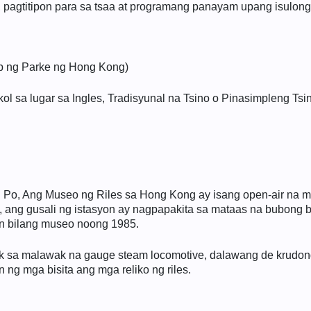
pagtitipon para sa tsaa at programang panayam upang isulong 
ob ng Parke ng Hong Kong)
 sa lugar sa Ingles, Tradisyunal na Tsino o Pinasimpleng Tsin
i Po, Ang Museo ng Riles sa Hong Kong ay isang open-air na 
 ang gusali ng istasyon ay nagpapakita sa mataas na bubong bil
n bilang museo noong 1985.
ok sa malawak na gauge steam locomotive, dalawang de krud
ng mga bisita ang mga reliko ng riles.