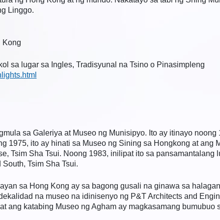
ng Linggo.
g Kong
 sa lugar sa Ingles, Tradisyunal na Tsino o Pinasimpleng
lights.html
la sa Galeriya at Museo ng Munisipyo. Ito ay itinayo noong
ng 1975, ito ay hinati sa Museo ng Sining sa Hongkong at ang
e, Tsim Sha Tsui. Noong 1983, inilipat ito sa pansamantalang lu
South, Tsim Sha Tsui.
ayan sa Hong Kong ay sa bagong gusali na ginawa sa halag
kalidad na museo na idinisenyo ng P&T Architects and Enginee
 at ang katabing Museo ng Agham ay magkasamang bumubuo sa