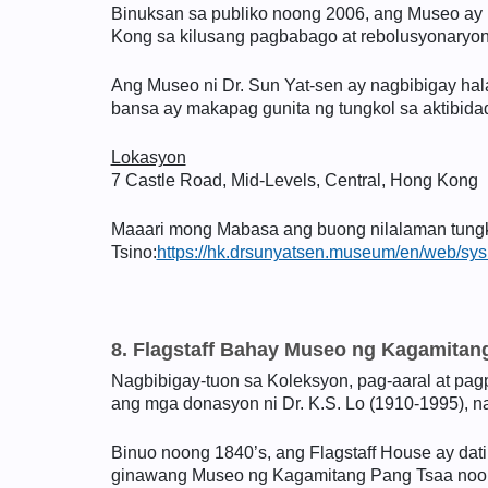
Binuksan sa publiko noong 2006, ang Museo ay 
Kong sa kilusang pagbabago at rebolusyonaryong 
Ang Museo ni Dr. Sun Yat-sen ay nagbibigay ha
bansa ay makapag gunita ng tungkol sa aktibidad
Lokasyon
7 Castle Road, Mid-Levels, Central, Hong Kong
Maaari mong Mabasa ang buong nilalaman tungkol
Tsino:
https://hk.drsunyatsen.museum/en/web/sy
8. Flagstaff Bahay Museo ng Kagamitan
Nagbibigay-tuon sa Koleksyon, pag-aaral at pag
ang mga donasyon ni Dr. K.S. Lo (1910-1995), 
Binuo noong 1840’s, ang Flagstaff House ay dat
ginawang Museo ng Kagamitang Pang Tsaa noong 