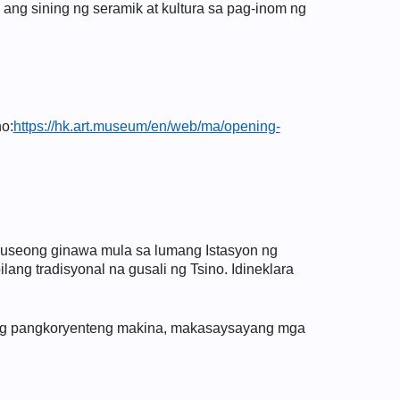
ang sining ng seramik at kultura sa pag-inom ng
o:
https://hk.art.museum/en/web/ma/opening-
museong ginawa mula sa lumang Istasyon ng
ang tradisyonal na gusali ng Tsino. Idineklara
ong pangkoryenteng makina, makasaysayang mga