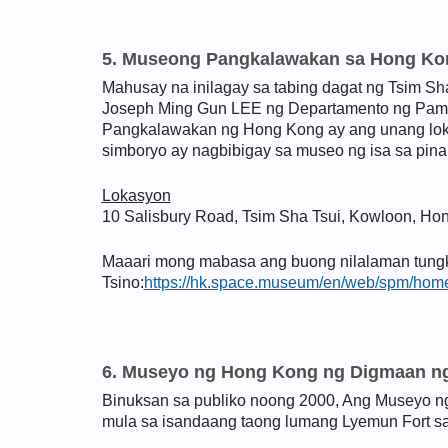
5. Museong Pangkalawakan sa Hong Ko
Mahusay na inilagay sa tabing dagat ng Tsim 
Joseph Ming Gun LEE ng Departamento ng Pampu
Pangkalawakan ng Hong Kong ay ang unang lokal
simboryo ay nagbibigay sa museo ng isa sa pin
Lokasyon
10 Salisbury Road, Tsim Sha Tsui, Kowloon, Ho
Maaari mong mabasa ang buong nilalaman tungkol
Tsino:
https://hk.space.museum/en/web/spm/home
6. Museyo ng Hong Kong ng Digmaan ng 
Binuksan sa publiko noong 2000, Ang Museyo ng
mula sa isandaang taong lumang Lyemun Fort sa