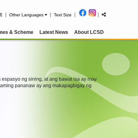
|
|
|
|
简
Other Languages
Text Size
mes & Scheme
Latest News
About LCSD
espasyo ng sining, at ang bawat isa ay may
g aming pananaw ay ang makapagbigay ng