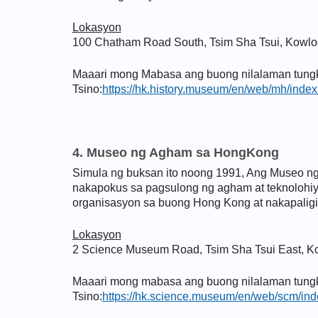
Lokasyon
100 Chatham Road South, Tsim Sha Tsui, Kowl
Maaari mong Mabasa ang buong nilalaman tungkol
Tsino:
https://hk.history.museum/en/web/mh/index
4. Museo ng Agham sa HongKong
Simula ng buksan ito noong 1991, Ang Museo ng
nakapokus sa pagsulong ng agham at teknolohiya
organisasyon sa buong Hong Kong at nakapaligi
Lokasyon
2 Science Museum Road, Tsim Sha Tsui East, 
Maaari mong mabasa ang buong nilalaman tungkol
Tsino:
https://hk.science.museum/en/web/scm/ind