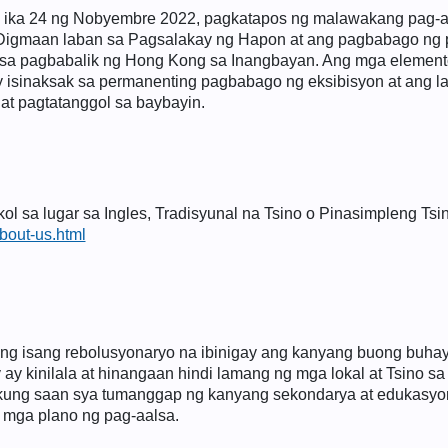
ika 24 ng Nobyembre 2022, pagkatapos ng malawakang pag-a
Digmaan laban sa Pagsalakay ng Hapon at ang pagbabago ng 
g sa pagbabalik ng Hong Kong sa Inangbayan. Ang mga elemen
y isinaksak sa permanenting pagbabago ng eksibisyon at ang
 at pagtatanggol sa baybayin.
 sa lugar sa Ingles, Tradisyunal na Tsino o Pinasimpleng Tsin
bout-us.html
lang isang rebolusyonaryo na ibinigay ang kanyang buong buhay
y kinilala at hinangaan hindi lamang ng mga lokal at Tsino s
 kung saan sya tumanggap ng kanyang sekondarya at edukasyon
 mga plano ng pag-aalsa.