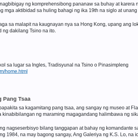
nagbibigay ng komprehensibong pananaw sa buhay at karera n
mga aktibidad sa huling bahagi ng ika 19th na siglo at unang b
laga sa malapit na kaugnayan nya sa Hong Kong, upang ang lok
 ng dakilang Tsino na ito.
 sa lugar sa Ingles, Tradisyunal na Tsino o Pinasimpleng
sm/home.html
g Pang Tsaa
papakita sa kagamitang pang tsaa, ang sangay ng museo at Flag
na kinabibilangan ng maraming magagandang halimbawa ng sikat
ing nagseserbisyo bilang tanggapan at bahay ng komandante sa
1984, na may bagong sangay, Ang Galeriya ng K.S. Lo, na id