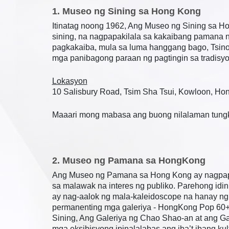
1. Museo ng Sining sa Hong Kong
Itinatag noong 1962, Ang Museo ng Sining sa H
sining, na nagpapakilala sa kakaibang pamana
pagkakaiba, mula sa luma hanggang bago, Tsino
mga panibagong paraan ng pagtingin sa tradisy
Lokasyon
10 Salisbury Road, Tsim Sha Tsui, Kowloon, Ho
Maaari mong mabasa ang buong nilalaman tungkol
2. Museo ng Pamana sa HongKong
Ang Museo ng Pamana sa Hong Kong ay nagpapakit
sa malawak na interes ng publiko. Parehong idi
ay nag-aalok ng mala-kaleidoscope na hanay ng
permanenting mga galeriya - HongKong Pop 60+,
Sining, Ang Galeriya ng Chao Shao-an at ang G
mga eksibisyong ipinalalabas ang iba’t ibang k