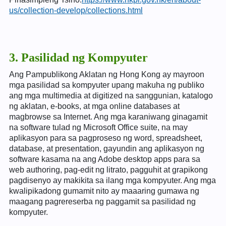
us/collection-develop/collections.html
3. Pasilidad ng Kompyuter
Ang Pampublikong Aklatan ng Hong Kong ay mayroon
mga pasilidad sa kompyuter upang makuha ng publiko
ang mga multimedia at digitized na sanggunian, katalogo
ng aklatan, e-books, at mga online databases at
magbrowse sa Internet. Ang mga karaniwang ginagamit
na software tulad ng Microsoft Office suite, na may
aplikasyon para sa pagproseso ng word, spreadsheet,
database, at presentation, gayundin ang aplikasyon ng
software kasama na ang Adobe desktop apps para sa
web authoring, pag-edit ng litrato, pagguhit at grapikong
pagdisenyo ay makikita sa ilang mga kompyuter. Ang mga
kwalipikadong gumamit nito ay maaaring gumawa ng
maagang pagrereserba ng paggamit sa pasilidad ng
kompyuter.