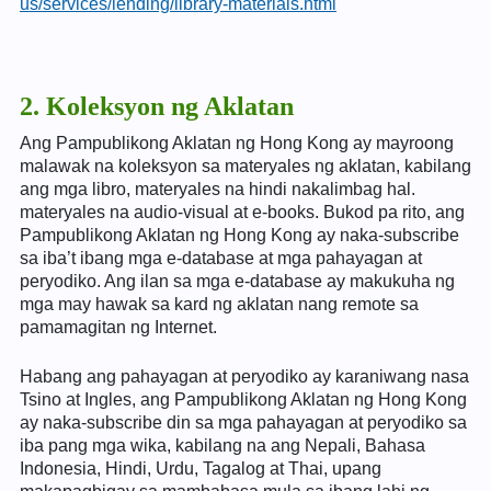
us/services/lending/library-materials.html
2. Koleksyon ng Aklatan
Ang Pampublikong Aklatan ng Hong Kong ay mayroong
malawak na koleksyon sa materyales ng aklatan, kabilang
ang mga libro, materyales na hindi nakalimbag hal.
materyales na audio-visual at e-books. Bukod pa rito, ang
Pampublikong Aklatan ng Hong Kong ay naka-subscribe
sa iba’t ibang mga e-database at mga pahayagan at
peryodiko. Ang ilan sa mga e-database ay makukuha ng
mga may hawak sa kard ng aklatan nang remote sa
pamamagitan ng Internet.
Habang ang pahayagan at peryodiko ay karaniwang nasa
Tsino at Ingles, ang Pampublikong Aklatan ng Hong Kong
ay naka-subscribe din sa mga pahayagan at peryodiko sa
iba pang mga wika, kabilang na ang Nepali, Bahasa
Indonesia, Hindi, Urdu, Tagalog at Thai, upang