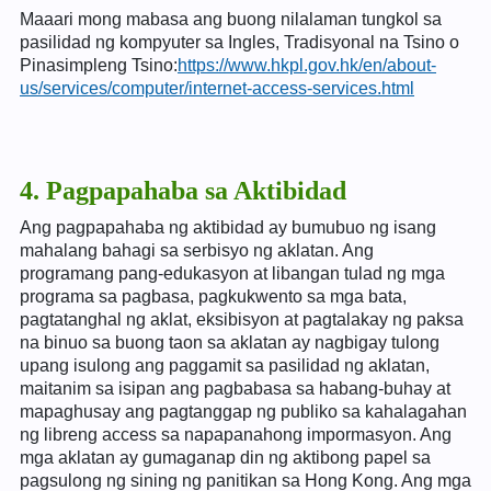
Maaari mong mabasa ang buong nilalaman tungkol sa
pasilidad ng kompyuter sa Ingles, Tradisyonal na Tsino o
Pinasimpleng Tsino:
https://www.hkpl.gov.hk/en/about-
us/services/computer/internet-access-services.html
4. Pagpapahaba sa Aktibidad
Ang pagpapahaba ng aktibidad ay bumubuo ng isang
mahalang bahagi sa serbisyo ng aklatan. Ang
programang pang-edukasyon at libangan tulad ng mga
programa sa pagbasa, pagkukwento sa mga bata,
pagtatanghal ng aklat, eksibisyon at pagtalakay ng paksa
na binuo sa buong taon sa aklatan ay nagbigay tulong
upang isulong ang paggamit sa pasilidad ng aklatan,
maitanim sa isipan ang pagbabasa sa habang-buhay at
mapaghusay ang pagtanggap ng publiko sa kahalagahan
ng libreng access sa napapanahong impormasyon. Ang
mga aklatan ay gumaganap din ng aktibong papel sa
pagsulong ng sining ng panitikan sa Hong Kong. Ang mga