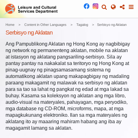
Home
Content in Other Languages
Tagalog
Serbisyo ng Aklatan
Serbisyo ng Aklatan
Ang Pampublikong Aklatan ng Hong Kong ay nagbibigay
ng network ng permanenteng aklatan, mobile na aklatan
at istasyon ng aklatang pangsariling-serbisyo. Sila ay
pantay pantay na nakakalat sa teritoryo ng Hong Kong at
pinag-uugnay ng pinagsamasamang sistema ng
automatikong aklatan upang makapagbigay ng madaling
paraang makagamit ng malawak na serbisyo ng aklatan
para sa tao sa lahat ng pangkat ng edad at mga lakad sa
buhay. Kasama sa koleksyon ng aklatan ang mga libro,
audio-visual na materyales, pahayagan, mga peryodiko,
mga database ng CD-ROM, microforms, mapa, at mga
mapagkukunang elektroniko. Ilan sa mga materyales ng
aklatang ito ay maaaring mahiram habang ang iba ay
magagamit lamang sa aklatan.