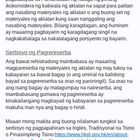
ikokonsidera ng katiwala ng aklatan na sapat para palitan
ang nasabing materyales ng aklatan o ang buong set ng
materyales ng aklatan kung saan nanggaling ang
nasabing materyales. Bilang karagdagan, ang humiram
ay maaaring pagbayarin ng karagdagang singil na
nagkakahalaga sa nakatalagang porsyento ng bayarin.
Serbisyo ng Pagrereserba
Ang bawat rehistradong mambabasa ay maaaring
magpareserba ng materyales ng aklatan ng may tukoy na
kabayaran sa bawat bagay (o ang umiiral na balidong
bayad sa pagrereserba sa oras ng paniningil). Sa oras na
ang isang bagay ay matagumpay na naireserba, ang
mambabasang gumawa ng pagrereserba ay
kinakailangang magbayad ng kabayaran sa pagrereserba
makuha man nya ang bagay o hindi.
Maaari mong makita ang buong nilalaman tungkol sa
serbisyo ng pagpapahiram sa Ingles, Tradisyonal na Tsino
o Pinasimpleng Tsino:
https://www.hkpl.gov.hk/en/about-