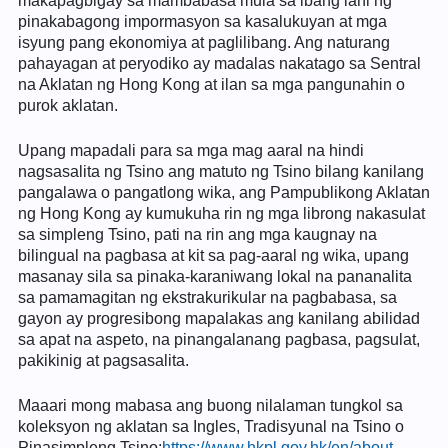
makapagbigay sa mambabasa mula sa ibang lahi ng
pinakabagong impormasyon sa kasalukuyan at mga
isyung pang ekonomiya at paglilibang. Ang naturang
pahayagan at peryodiko ay madalas nakatago sa Sentral
na Aklatan ng Hong Kong at ilan sa mga pangunahin o
purok aklatan.
Upang mapadali para sa mga mag aaral na hindi
nagsasalita ng Tsino ang matuto ng Tsino bilang kanilang
pangalawa o pangatlong wika, ang Pampublikong Aklatan
ng Hong Kong ay kumukuha rin ng mga librong nakasulat
sa simpleng Tsino, pati na rin ang mga kaugnay na
bilingual na pagbasa at kit sa pag-aaral ng wika, upang
masanay sila sa pinaka-karaniwang lokal na pananalita
sa pamamagitan ng ekstrakurikular na pagbabasa, sa
gayon ay progresibong mapalakas ang kanilang abilidad
sa apat na aspeto, na pinangalanang pagbasa, pagsulat,
pakikinig at pagsasalita.
Maaari mong mabasa ang buong nilalaman tungkol sa
koleksyon ng aklatan sa Ingles, Tradisyunal na Tsino o
Pinasimpleng Tsino:
https://www.hkpl.gov.hk/en/about-