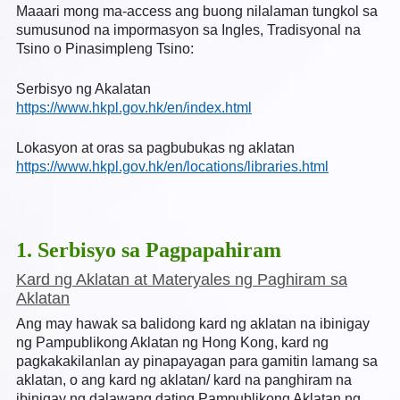
Maaari mong ma-access ang buong nilalaman tungkol sa
sumusunod na impormasyon sa Ingles, Tradisyonal na
Tsino o Pinasimpleng Tsino:
Serbisyo ng Akalatan
https://www.hkpl.gov.hk/en/index.html
Lokasyon at oras sa pagbubukas ng aklatan
https://www.hkpl.gov.hk/en/locations/libraries.html
1. Serbisyo sa Pagpapahiram
Kard ng Aklatan at Materyales ng Paghiram sa
Aklatan
Ang may hawak sa balidong kard ng aklatan na ibinigay
ng Pampublikong Aklatan ng Hong Kong, kard ng
pagkakakilanlan ay pinapayagan para gamitin lamang sa
aklatan, o ang kard ng aklatan/ kard na panghiram na
ibinigay ng dalawang dating Pampublikong Aklatan ng