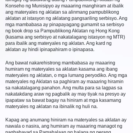
Konseho ng Munisipyo ay maaaring manghiram at ibalik
ang materyales ng aklatan sa alinmang pampublikong
aklatan at istasyon ng aklatang pangsariling serbisyo. Ang
mga mambabasa ay pinapayagang gumamit sa serbisyo
ng book drop sa Pampublikong Aklatan ng Hong Kong
(kasama ang serbisyo at nakatalagang istasyon ng MTR)
para ibalik ang materyales ng aklatan. Ang kard ng
aklatan ay hindi ipinapahiram o ipinapasa.
Ang bawat nakarehistrong mambabasa ay maaaring
humiram ng materyales sa aklatan kasama ang ibang
materyales ng aklatan, o mga lumang peryodiko. Ang mga
materyales ng Aklatan sa paghiram ay maaaring hiramin
sa nakatalagang panahon. Ang multa para sa lagpas sa
nakatakdang araw ng pagbalik ay may tiyak na presyo ay
ipapataw sa bawat bagay na hiniram at mga kasamang
materyales ng aklatan na ibinalik ng huli na.
Kapag ang anumang hiniram na materyales sa aklatan ay
nawala o nasira, ang humiram ay maaaring managot ng
pagbabayad sa Pamahalaan ng halaga ng perang