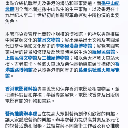
重點介紹抗戰歷史及香港的海防和軍事變遷。而
孫中山紀
念館
則全面地闡述孫中山先生的生平事跡，以及香港在十
九世紀末至二十世紀初的維新與革命運動中所扮演的重要
角色。
本署亦負責管理七間較小規模的博物館，包括以專題推廣
中國茶藝文化的
茶具文物館
；展出漢墓出土文物及有關漢
代日常生活和文化歷史的
李鄭屋漢墓博物館
；展覽有關客
家村屋的背景和修復及反映當時民俗生活的
羅屋民俗館
、
上窰民俗文物館
及
三棟屋博物館
；和以舊大埔墟火車站大
樓、古老車卡、蒸氣火車頭及柴油電動機車頭等構成的
香
港鐵路博物館
及見證香港消防歷史的
葛量洪號滅火輪展覽
館
。
香港電影資料館
專責蒐集和保存香港電影及相關物品，並
把資料編目和存檔；舉辦專題展覽，電影欣賞會及出版與
電影有關的刊物和書籍。
藝術推廣辦事處
旨在提高大眾對藝術創作和欣賞的興趣，
讓大家體驗藝術的樂趣。辦事處著力提供高質素及多元化
的視藝活動和服務，並經常與不同藝術工作者及有心推廣