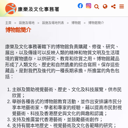
主頁
設施及場地
設施及場地列表
博物館
博物館簡介
博物館簡介
康樂及文化事務署轄下的博物館負責購藏、修復、研究、
展出，以及傳達可以反映人類的精神和物質文明及生活環
境的實物遺存，以供研究、教育和欣賞之用。博物館藏品
形成了人類文化、歷史和自然遺產的綜合寫照。保存這些
藏品，是對我們及後代的一種長期承擔。所擔當的角色包
括：
主辦及贊助視覺藝術、歷史、文化及科技展覽，供市民
欣賞；
舉辦各種各式的博物館教育活動，並作出安排讓市民分
享本地藝術家、學者和專家的經驗，藉以提高市民對視
覺藝術、科技及香港歷史與文化的興趣和認識；
支持及推廣當代香港藝術，並鼓勵藝術創作；
支持有關本地歷史、視覺藝術及文化各範疇的研究；