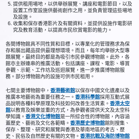
提供租用場地，以供舉辦展覽、講座和電影節目，以及
設置工作室設施供藝術創作之用，並負責管理這些場地
及設施。
收集和保存香港影片及有關資料，並提供設施作電影研
究及教育活動，以提高市民欣賞電影的能力。
各間博物館具不同性質和目標，以專業化的管理務求為保
存和展出藏品提供最理想環境。而且，每年均舉辦大型專
題展覽，最終目的都是為吸引市民參觀博物館。此外，各
館亦主辦連串的推廣活動，包括講座、課程、電影、導賞
參觀、示範、工作坊及巡迴展覽，進一步推廣博物館服
務。部分博物館內的設施可供市民租用。
七間主要博物館中，
香港藝術館
以保存中國文化遺產以及
推廣本地藝術為重要任務之一。
香港科學館
採用互動式展
品說明各種科學原理及科技如何改善生活質素。
香港太空
館
以教育及娛樂並重的方式，為參觀者提供天文及太空科
學知識。
香港文化博物館
是一所綜合性的博物館，內容涵
蓋歷史、藝術及文化各範疇。
香港歷史博物館
館則搜集、
保存、整理、研究和展覽與香港及華南地區的考古、歷
史、民俗及自然歷史有關的文物。
香港抗戰及海防博物館