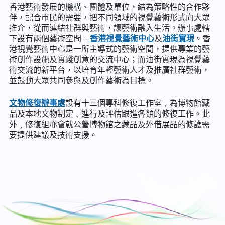
香港藝術發展的機構、團體及單位，結為策略性的合作夥
伴，配合市民的需要，把不同領域的視覺藝術形式向大眾
推介，從而連結社群與藝術，讓藝術融入生活。辦事處轄
下設有兩個藝術空間 –
香港視覺藝術中心
及
油街實現
。香
港視覺藝術中心是一所主導式的藝術空間，提供專業的藝
術創作設施及實踐創意的交流中心；而油街實現為視覺藝
術交流的新平台，以培育年輕藝術人才及推廣社群藝術，
並鼓動大眾共同參與及創作藝術為目標。
文物修復辦事處
設有十三個專科修復工作室﹐為博物館藏
品及本地文物制定﹑進行及評估跟進各類的修復工作。此
外﹐修復組亦會就公營博物館之藏品及外借展品的修護需
要提供建議及技術支援。