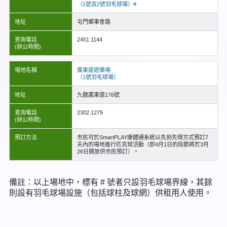
（1號及2號羽毛球場）#
地址
屯門鄉事會路
查詢電話
2451 1144
(辦公時間)
場地名稱
廣東道遊樂場
（1號羽毛球場）
地址
九龍廣東道176號
查詢電話
2302 1279
(辦公時間)
預訂方法
市民可於SmartPLAY康體通系統以先到先得方式預訂7
天內的場地進行匹克球活動（即4月1日的段節將於3月
26日開放供市民預訂）。
備註：以上場地中，標有 # 號者只設羽毛球場界線，其餘
則設有羽毛球場設施（包括球柱及球網）供租用人使用。