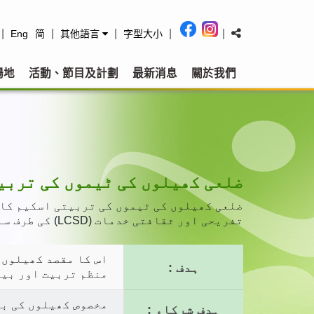
|
|
|
|
|
Eng
简
其他語言
字型大小
場地
活動、節目及計劃
最新消息
關於我們
ضلعی کھیلوں کی ٹیموں کی تربی
تفریحی اور ثقافتی خدمات (LCSD) کی طرف سے اس کی سرپرستی کی جاتی ہے۔
اس کا مقصد کھیلوں 
ہدف :
منظم تربیت اور بین
مخصوص کھیلوں کی ب
ہدف شرکاء :