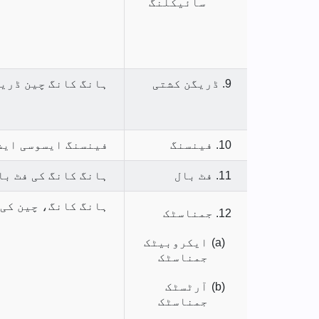
سائیکلنگ
9. ڈریگن کشتی
ہانگ کانگ چین ڈری
10. فینسنگ
فینسنگ ایسوسی ایش
11. فٹ بال
ہانگ کانگ کی فٹ با
ہانگ کانگ، چین کی
12. جمناسٹک
(a)
ایکروبیٹک
جمناسٹک
(b)
آرٹسٹک
جمناسٹک