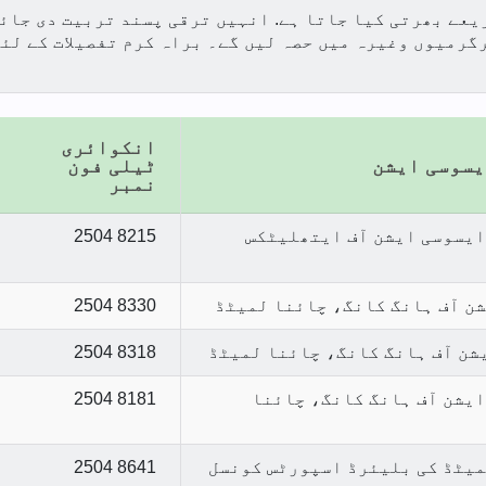
عے بھرتی کیا جاتا ہے. انہیں ترقی پسند تربیت دی جائے 
انکوائری
یسوسی ایشن
ٹیلی فون
نمبر
ایسوسی ایشن آف ایتھلیٹکس
2504 8215
شن آف ہانگ کانگ، چائنا لمیٹڈ
2504 8330
شن آف ہانگ کانگ، چائنا لمیٹڈ
2504 8318
ایشن آف ہانگ کانگ، چائنا
2504 8181
میٹڈ کی بلیئرڈ اسپورٹس کونسل
2504 8641