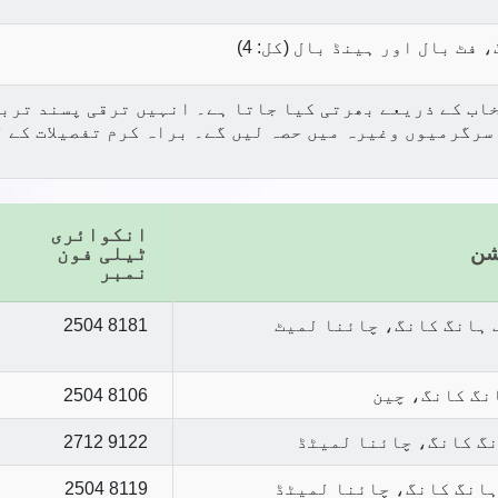
فٹ بال اور ہینڈ بال (کل: 4)
اب کے ذریعے بھرتی کیا جاتا ہے۔ انہیں ترقی پسند تربیت
انکوائری
شن
ٹیلی فون
نمبر
 ہانگ کانگ، چائنا لمیٹ
2504 8181
نگ کانگ، چین
2504 8106
نگ کانگ، چائنا لمیٹڈ
2712 9122
ہانگ کانگ، چائنا لمیٹڈ
2504 8119