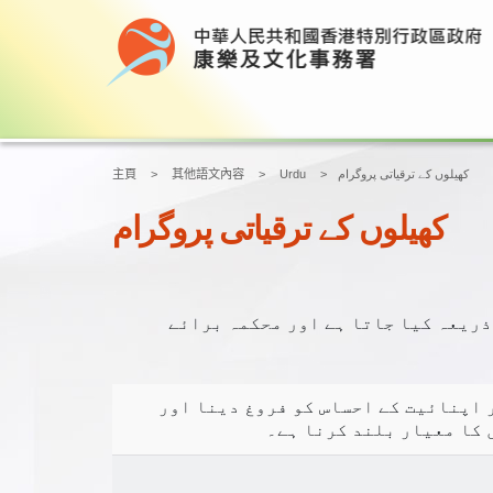
کھیلوں کے ترقیاتی پروگرام
Urdu
其他語文內容
主頁
کھیلوں کے ترقیاتی پروگرام
کی ٹیموں کی تربیتی اسکیم کا انعقاد متعلقہ قومی اسپورٹس ایسوسی ایشنز (NSAs) کے ذریعہ کیا جاتا ہے اور محکمہ برائے
 اپنائیت کے احساس کو فروغ دینا اور
ں کا معیار بلند کرنا ہے۔