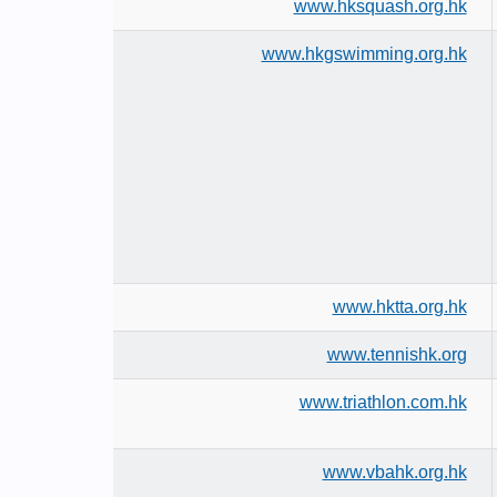
www.hksquash.org.hk
www.hkgswimming.org.hk
www.hktta.org.hk
www.tennishk.org
www.triathlon.com.hk
www.vbahk.org.hk