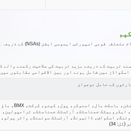
کیم
سند تربیت کے ذریعے مزید تربیت کی صلاحیت رکھنے والے ک
اسکواڈز میں شامل ہونے اور بین الاقوامی مقابلوں میں 
ارتوں کے حامل نوجوان
ایتھلیٹکس، بیس 
، ایکروبیٹک جمناسٹک، آرٹسٹک جمناسٹک، ٹرامپولین، ہی
روئنگ، اسکواش، ڈائیونگ، آرٹسٹک سوئمنگ، واٹر پولو، 
ل: 34)