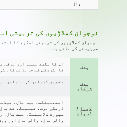
بال
نوجوان کھلاڑیوں کی تربیتی اس
سرپرستی کی جاتی ہے۔
اس کا مقصد منظم اور ترقی پ
ہدف
کارکردگی کے حامل شرکاء کو 
مخصوص کھیلوں کی بنیادی مہ
ہدف
شرکاء
ڈریگن بوٹ، فینسنگ، فٹ بال
کھیل /
ڈسپلن
سپورٹ کلائمبنگ، نیٹ بال، 
والی بال، والی بال اور ووشو (ک