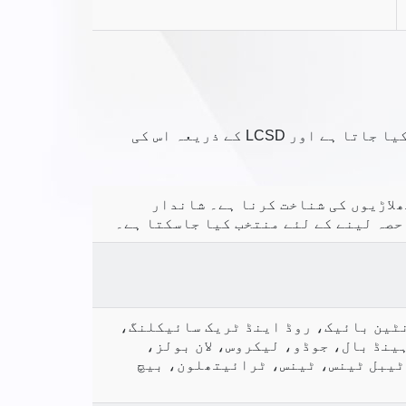
نوجوان کھلاڑیوں کی تربیتی اسکیم کا اہتمام متعلقہ قومی اسپورٹس ایسوسی ایشن (NSAs) کے ذریعہ کیا جاتا ہے اور LCSD کے ذریعہ اس کی
ھلاڑیوں کی شناخت کرنا ہے۔ شاندار
حصہ لینے کے لئے منتخب کیا جاسکتا ہے۔
بال، بیڈمنٹن، باسکٹ بال، اسنوکر، پول، کینو، کرکٹ، BMX، ماؤنٹین بائیک، روڈ اینڈ ٹریک سائیکلنگ،
نڈ بال، جوڈو، لیکروس، لان بولز،
ٹیبل ٹینس، ٹینس، ٹرائیتھلون، بیچ