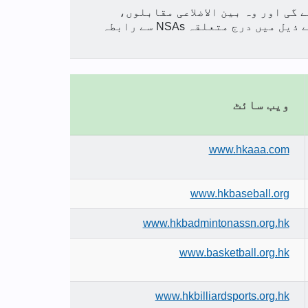
گی اور وہ بین الاضلاعی مقابلوں،
تربیتی کیمپوں، پروموشن سرگرمیوں وغیرہ میں حصہ لیں گے۔ براہ کرم تفصیلات کے لئے ذیل میں درج متعلقہ NSAs سے رابطہ
ویب سائٹ
www.hkaaa.com
www.hkbaseball.org
www.hkbadmintonassn.org.hk
www.basketball.org.hk
www.hkbilliardsports.org.hk