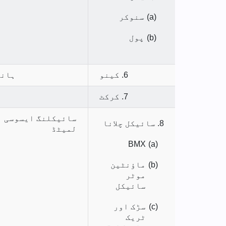
(a)
سنوکر
(b)
پول
6. کینو
ہانگ
7. کرکٹ
سائیکلنگ ایسوسی ا
8. سائیکل چلانا
لمیٹڈ
BMX
(a)
(b)
ماؤنٹین
موٹر
سائیکل
(c)
سڑک اور
ٹریک