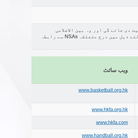
 دی جائے گی اور وہ بین الاضلاعی
مقابلوں، پروموشن سرگرمیوں وغیرہ میں حصہ لیں گے۔ براہ کرم تفصیلات کے لئے ذیل میں درج متعلقہ NSAs سے رابطہ
ویب سائٹ
www.basketball.org.hk
www.hkfa.org.hk
www.hkfa.com
www.handball.org.hk