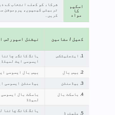
شرکاء کو کھلے انتخاب کے ذری
اسکیم
کا
مواد
کریں۔
کھیل / مضامین
نیشنل اسپورٹس ا
1. ایتھلیٹکس
ہانگ کانگ، چائنا 
ایسوسی ایٹ لمیٹڈ
2. بیس بال
بیس بال ایسوسی ای
3. بیڈمنٹن
بیڈمنٹن ایسوسی ای
4. باسکٹ بال
باسکٹ بال ایسوسی 
لمیٹڈ
ہانگ کانگ چائنا ل
5. بلیئرڈ