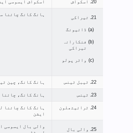
20. اسکواش
اسکواش ایسوسی ایش
ہانگ کانگ چائنا س
21. تیراکی
(a)
ڈائیونگ
(b)
فنکارانہ
تیراکی
(c)
واٹر پولو
22. ٹیبل ٹینس
ہانگ کانگ، چین ٹی
23. ٹینس
ہانگ کانگ، چائنا 
24. ٹرائیتھلون
ہانگ کانگ چائنا ل
ایشن
والی بال ایسوسی ا
25. والی بال
لمیٹڈ