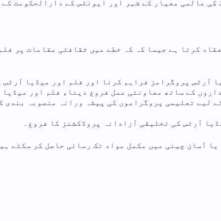
 کا مقصد ہانگ کانگ کی عالمی معیار کے شہر اور ایونٹس کے دارالحک
انعقاد کرتا ہے جیسا کہ کہ خطے میں ثقافتی مقامات پر فل
یا آرٹس پروگرامز فراہم کرنا اور فلم اور میڈیا آرٹس 
اروں کے ساتھ معاونتی عمل فروغ دینا، فلم اور میڈیا 
کے لیے تعلیمی پروگراموں کی پیشہ ورانہ منصوبہ بندی ک
ڈیا آرٹس کی تخلیقی آزادانہ پروڈکشنز کا فروغ۔
یا آسان چینی میں مکمل مواد تک رسائی حاصل کر سکتے ہیں