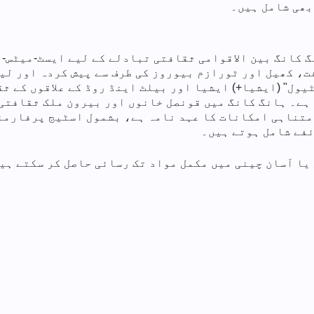
بھی شامل ہیں۔
، ہانگ کانگ بین الاقوامی ثقافتی تبادلے کے لیے ایسٹ-میٹ
ت، کھیل اور ٹورازم بیوروز کی طرف سے پیش کردہ اور ل
ول" (ایشیا+) ایشیا اور بیلٹ اینڈ روڈ کے علاقوں کے ثق
ہے۔ ہانگ کانگ میں قونصل خانوں اور بیرون ملک ثقافتی
امتناہی امکانات کا عہد نامہ ہے، بشمول اسٹیج پرفارمن
ئفے شامل ہوتے ہیں۔
یا آسان چینی میں مکمل مواد تک رسائی حاصل کر سکتے ہیں