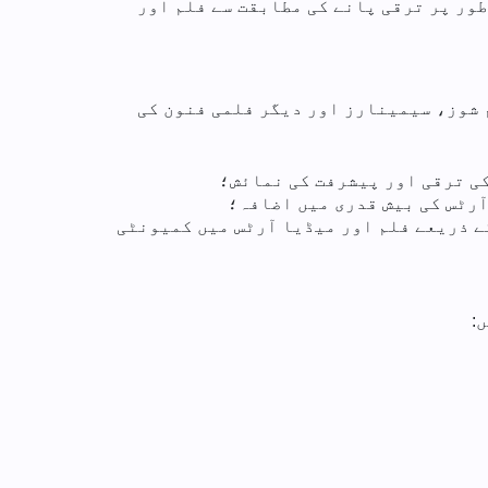
ومت کے طور پر ترقی پانے کی مطابقت سے فلم اور
م شوز، سیمینارز اور دیگر فلمی فنون کی
کی ترقی اور پیشرفت کی نمائش؛
آرٹس کی بیش قدری میں اضافہ؛
ے ذریعے فلم اور میڈیا آرٹس میں کمیونٹی
: