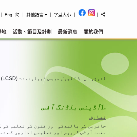
|
|
|
|
|
Eng
简
其他語言
字型大小
場地
活動、節目及計劃
最新消息
關於我們
لئیژر اینڈ کلچرل سروس ڈیپارٹمنٹ (LCSD) کے درج ذیل دفاتر/سیکشن ہیں، جو کہ پرفارمننس آرٹس سرگرمیوں کی ترویج کے لیے مختص ہیں۔
1.
آڈینس بلڈنگ آفس
تعارف
مقصد آرٹس گروپس اور تعلیمی اداروں کے تع