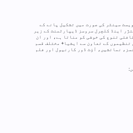
س-ویسٹ سینٹر کی صورت میں تشکیل پانے کے
یئژر اینڈ کلچرل سروسز ڈیپارٹمنٹ کے زیر
افتی تنوع کی خوشی کو مناتا ہے، اور ان
 تنظیموں کے تعاون سے ایشیا+ مختلف قسم
سز، نمائشیں، آؤٹ ڈور کارنیول اور فلم
: