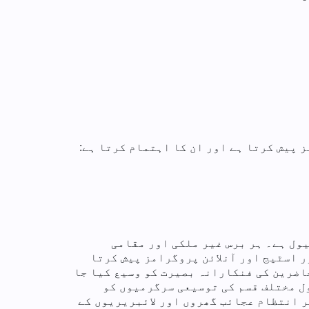
ول ہے۔ ہر برس غیر ملکی اور مقامی
ر اسٹیج اور آنلائن پروگرامز پیش کرتا
اضرین کی فنکارانہ بصیرت کو وسیع کیا جا
ول مختلف قسم کی توسیعی سرگرمیوں کو
 میں ورکشاپس، مذاکرے اور نمائشیں شامل ہیں۔ اس میں موسم گرما میں LCSD کے زیر انتظام عجائب گھروں اور لائبریریوں کے