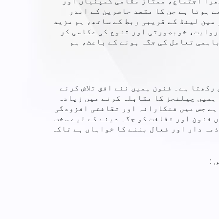
ستاروں بھرا اجتماع، ممتاز مقامی کمپنیاں اور
 ہوتا ہے جن کا مقصد حاضرین کے اندر
مین لینڈ کے قریبی ربط کے ساتھ، ہم مزید
روایت، خوبصورتی اور تنوع کی عکاسی کر
اہمی تعامل کی جگہ ہونے کے باعث، ہم
ن رکھتا ہے۔ فنون ہمیں نئے افق تلاش کرنے
 ہمیں چیلنجز کا مقابلہ کرنے میں زیادہ
ہے جس میں فنکارانہ اور ثقافتی افزودگی
 فنون اور ثقافت کو جگہ دینے کے لیے سخت
 زیادہ ذمہ دار اور فعال بننے کا خواہاں ہے تاکہ
 :