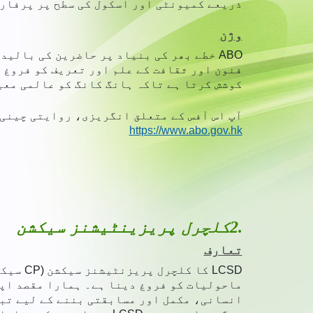
ذریعے کمیونٹی اور اسکول کی سطح پر پرفارم
وژن
ABO خطے بھر کی بنیاد پر حاضرین کی بال
فنون اور ثقافت کے علم اور تعریف کو فروغ 
کوشش کرتا ہے تاکہ ہانگ کانگ کو عالمی معی
آپ اس آفس کے متعلق انگریزی، روایتی چینی 
https://www.abo.gov.hk
2.
کلچرل پریزینٹیشنز سیکشن
تعارف
LCSD ک
ماحولیات کو فروغ دینا ہے۔ ہمارا مقصد اپن
انسانی، مکمل اور مسابقتی بننے کے لیے تبد