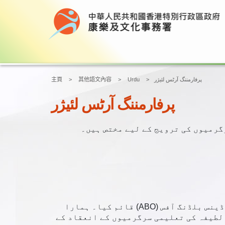
پرفارمننگ آرٹس لئیژر
Urdu
其他語文內容
主頁
پرفارمننگ آرٹس لئیژر
حاضرین کی بالیدگی اور فنون کی تعلیم کی کوششوں کو بڑھانے کے لیے، LCSD نے 2000 کے اوائل میں آڈینس بلڈنگ آفس (ABO) قائم کیا۔ ہمارا
لطیفہ کی تعلیمی سرگرمیوں کے انعقاد کے