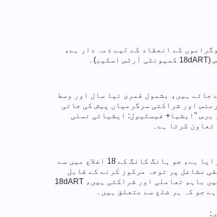
اہم قسم کے ثقافتی پروگراموں کے انعقاد کے لیے ذمہ دار ہے،
)۔
 جاتے ہیں، بشمول قمری نیا سال اور وسط
رمنس اور شراکتی سرگرمیاں پیش کی جاتی
ے ہر برس "ایشیا+ فیسٹیول: ایشیائی نسلی
تعاون کرتا ہے۔
2019 کے بعد سے، کمیونٹی پروگرامز آفس نے 18dART کمیونٹی آرٹس اسکیم (18dART) کو بھی متعارف کرایا ہے، جو ہانگ کانگ کے 18 اضلاع میں سے
ہری کرنے اور اپنے تخلیقی مشاغل پر توجہ مرکوز کرنے کے قابل
ہیں۔ پائیدار، مرحلہ وار فنون لطیفہ کی سرگرمیوں کے ذریعے جو کہ نوعیت کے لحاظ سے ایک ہی وقت میں باہم تعاملی اور شراکتی ہیں، 18dART
ے جو کہ ہر ضلع سے متعلق ہیں۔
: