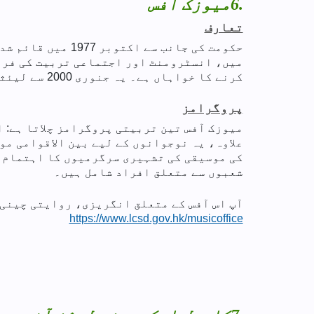
6.
میوزک آفس
تعارف
حکومت کی جانب س
میں، انسٹرومنٹ اور اجتماعی تربیت کی فرا
کرنے کا خواہاں ہے۔ یہ جنوری 2000 سے لیئثرر اینڈ کلچرل سروسز ڈیپارٹمنٹ کے زیر انتظام ہے۔
پروگرامز
میوزک آفس تین تربیتی پروگرامز چلاتا ہے:
علاوہ، یہ نوجوانوں کے لیے بین الاقوامی م
کی موسیقی کی تشہیری سرگرمیوں کا اہتمام ک
شعبوں سے متعلق افراد شامل ہیں۔
آپ اس آفس کے متعلق انگریزی، روایتی چینی 
https://www.lcsd.gov.hk/musicoffice