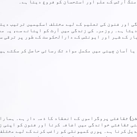
نگ آرٹس کے علم اور استحسان کو فروغ دینا ہے۔
یدگی اور فنون کی تعلیم کے لیے مختلف اسکیمیں ترتیب دیت
دیتا ہے۔ روزمرہ کی زندگی میں آرٹ کو اپنانے سے، یہ م
ار کے شہر اور ایونٹس کے دارالحکومت کے طور پر ترقی سے
یا آسان چینی میں مکمل مواد تک رسائی حاصل کر سکتے ہیں
ا کلچرل پریزنٹیشنز سیکشن (CP سیکشن) ثقافتی پروگراموں کے انعقاد کا ذمہ د
ی ثقافتی خواندگی میں اضافہ کرنا اور فنون کو اپنی ز
یل کرنا ہے۔ پوری کمیونٹی کو راغب کرنے کے لیے مختلف 