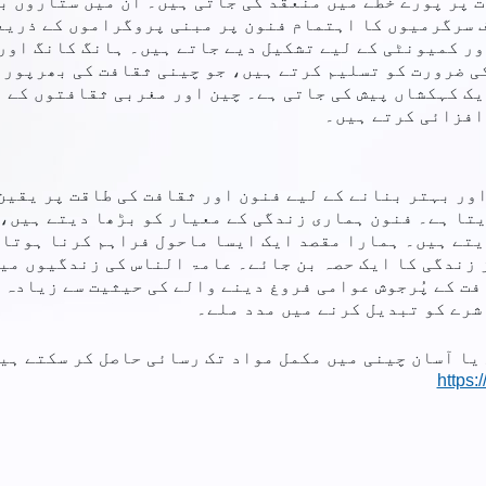
رفارمنس کے مقامات پر پورے خطے میں منعقد کی جاتی ہیں۔ ان میں 
 سرگرمیوں کا اہتمام فنون پر مبنی پروگراموں کے ذریعے
ر کمیونٹی کے لیے تشکیل دیے جاتے ہیں۔ ہانگ کانگ اور 
ی ضرورت کو تسلیم کرتے ہیں، جو چینی ثقافت کی بھرپور 
ک کہکشاں پیش کی جاتی ہے۔ چین اور مغربی ثقافتوں کے ب
افزائی کرتے ہیں۔
تہ اور بہتر بنانے کے لیے فنون اور ثقافت کی طاقت پر یقی
یتا ہے۔ فنون ہماری زندگی کے معیار کو بڑھا دیتے ہیں،
یتے ہیں۔ ہمارا مقصد ایک ایسا ماحول فراہم کرنا ہوتا 
 زندگی کا ایک حصہ بن جائے۔ عامۃ الناس کی زندگیوں میں
کشن فنون اور ثقافت کے پُرجوش عوامی فروغ دینے والے کی حیثیت سے
شرے کو تبدیل کرنے میں مدد ملے۔
ا آسان چینی میں مکمل مواد تک رسائی حاصل کر سکتے ہیں
https: