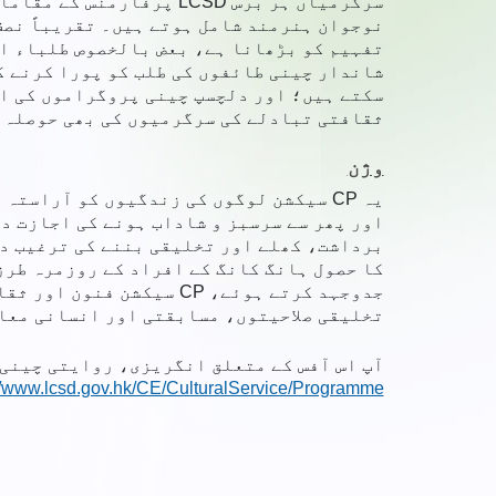
سرگرمیاں ہر برس LCSD پ
نوجوان ہنرمند شامل ہوتے ہیں۔ تقریباً نصف
تفہیم کو بڑھانا ہے، بعض بالخصوص طلباء او
شاندار چینی طائفوں کی طلب کو پورا کرنے ک
سکتے ہیں؛ اور دلچسپ چینی پروگراموں کی ای
ثقافتی تبادلے کی سرگرمیوں کی بھی حوصلہ 
وژن
یہ CP سیکشن لوگوں کی زندگیوں کو آراس
اور پھر سے سرسبز و شاداب ہونے کی اجازت د
برداشت، کھلے اور تخلیقی بننے کی ترغیب د
کا حصول ہانگ کانگ کے افراد کے روزمرہ طرز
جدوجہد کرتے ہوئے، CP سی
تخلیقی صلاحیتوں، مسابقتی اور انسانی معا
آپ اس آفس کے متعلق انگریزی، روایتی چینی ی
//www.lcsd.gov.hk/CE/CulturalService/Programme