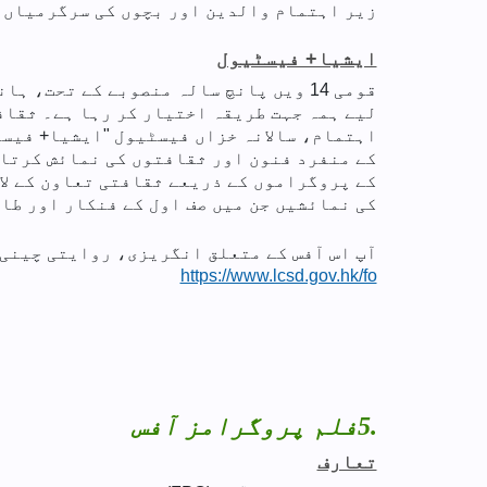
زیر اہتمام والدین اور بچوں کی سرگرمیاں 
ایشیا+ فیسٹیول
قومی 14 ویں پانچ سالہ منصوبے کے تحت
لیے ہمہ جہت طریقہ اختیار کر رہا ہے۔ ثقاف
اہتمام، سالانہ خزاں فیسٹیول "ایشیا+ فیسٹی
کے منفرد فنون اور ثقافتوں کی نمائش کرتا 
کے پروگراموں کے ذریعے ثقافتی تعاون کے ل
کی نمائشیں جن میں صف اول کے فنکار اور طا
آپ اس آفس کے متعلق انگریزی، روایتی چینی 
https://www.lcsd.gov.hk/fo
5.
فلم پروگرامز آفس
تعارف