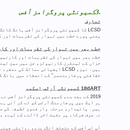
3.
کمیونٹی پروگرامز آفس
تعارف
یعنی پورے خطے میں تہوار کی تقریبات اور کارنیولز کے 
خطے بھر میں تہوار کی تقریبات اور کا
خطے بھر میں تہوار کی تقریبات اور کارنیول
خزاں کے لینٹرن کارنیولز، جن میں مین لینڈ
ہیں۔ نیز، LCSD ایشیائی ممالک
ثقافتی پرفارمننسز" کے انعقاد میں ہانگ ک
18dART کمیونٹی آرٹس اسکیم
نہ صرف شرکاء پر مثبت اثر ڈالنے کے لیے، ب
آپ اس آفس کے متعلق انگریزی، روایتی چینی 