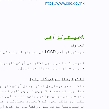
https://www.cpo.gov.hk
4.
فیسٹولز آفس
تعارف
فیسٹیولز آفس LCSD کی نمایاں کارکردگی کی سہولیات میں پیش کاری کے لیے سالانہ دو آرٹس فیسٹیولز پیش کرتا ہے اور ان کا اہتمام کرتا ہے:
• موسم گرما میں بین الاقوامی آرٹس کارنیول
• موسم خزاں میں ایشیا+ فیسٹیول۔
انٹرنیشنل آرٹس کارینول
سالانہ سمر فیسٹیول انٹرنیشنل آرٹس کارنیو
فنکاروں کے مختلف گروپس کی پیش کاری کے سا
ہے، جن میں سرکس، جادو، رقص، کٹھ پتلی، می
سکے اور تاکہ بچوں کے لامحدود تخیل کو راغ