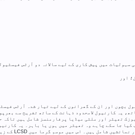
؛ اور
ل بچوں اور ان کے گھرانوں کے لیے تیار شدہ آرٹس فیسٹی
تھ، یہ کارنیول لامحدود ذہانت کے ساتھ تفریح سے بھرپو
وزک تھیٹر اور ملٹی میڈیا پرفارمنسز شامل ہیں تاکہ ح
ب کیا جا سکے چاہے وہ تھیٹر میں ہوں یا باہر۔ یہ کارنی
ترتیب دیتا ہے جن