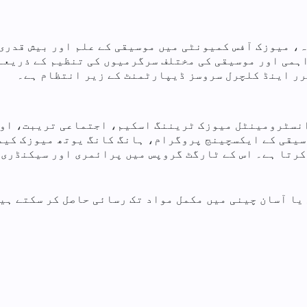
ے اکتوبر 1977 میں قائم شدہ، میوزک آفس کمیونٹی میں موسیقی کے علم او
ہمی اور موسیقی کی مختلف سرگرمیوں کی تنظیم کے ذریعے 
 انسٹرومینٹل میوزک ٹریننگ اسکیم، اجتماعی تریبت، اور
وسیقی کے ایکسچینج پروگرام، ہانگ کانگ یوتھ میوزک کیم
رتا ہے۔ اس کے ٹارگٹ گروپس میں پرائمری اور سیکنڈری ا
یا آسان چینی میں مکمل مواد تک رسائی حاصل کر سکتے ہیں