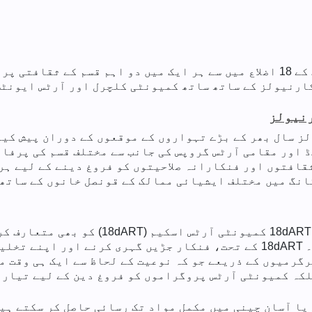
LCSD کا کمیونٹی پروگرامز آفس ہانگ کانگ کے 18 اضلاع میں سے ہر ایک میں دو 
ساتھ ساتھ کمیونٹی کلچرل اور آرٹس ایونٹس (18dART کمیونٹی آرٹس اسکیم
رنیولز
ز سال بھر کے بڑے تہواروں کے موقعوں کے دوران پیش کیے
 اور مقامی آرٹس گروپس کی جانب سے مختلف قسم کی پرفا
 کی منفرد ثقافتوں اور فنکارانہ صلاحیتوں کو فروغ دینے کے لی
انگ میں مختلف ایشیائی ممالک کے قونصل خانوں کے ساتھ 
ہر ایک میں پرفارمنگ آرٹس کو لے کر آئی ہے۔ 18dART کے تحت، فنکار جڑیں گ
لکہ کمیونٹی آرٹس پروگراموں کو فروغ دین کے لیے تیار ہ
یا آسان چینی میں مکمل مواد تک رسائی حاصل کر سکتے ہیں