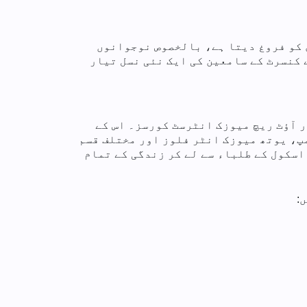
ر بیش قدری کو فروغ دیتا ہے، بالخصوص نوجوانوں
کنسرٹ کے سامعین کی ایک نئی نسل تیار
 آؤٹ ریچ میوزک انٹرسٹ کورسز۔ اس کے
پ، یوتھ میوزک انٹر فلوز اور مختلف قسم
سکول کے طلباء سے لے کر زندگی کے تمام
: