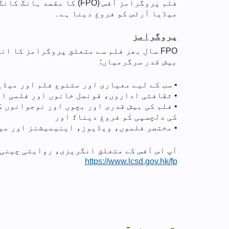
فلم پروگرامز آفس (FPO)
میڈیا آرٹس کو فروغ دینا ہے۔
پروگرامز
FPO سال بھر فلم سے متعلق پروگرامز کا 
بیش قدر سرگرمیاں:
• سب کے لیے معیاری اور متنوع فلم اور میڈ
• ثقافتی اداروں، قونصل خانوں اور فلمی اد
• فلم کی بیش قدری اور بچوں اور نوجوانوں 
کی دلچسپی کو فروغ دینا؛ اور
• مختصر فلموں، ویڈیوز، اینیمیشنز اور می
آپ اس آفس کے متعلق انگریزی، روایتی چینی 
https://www.lcsd.gov.hk/fp