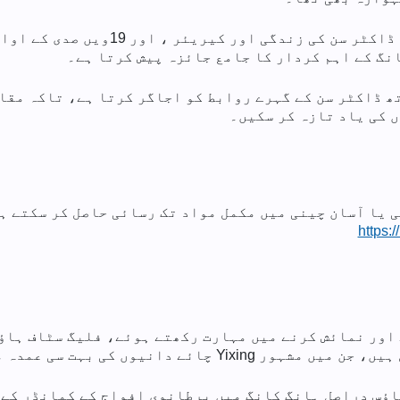
نگ کے اہم کردار کا جامع جائزہ پیش کرتا ہے۔
ھ ڈاکٹر سن کے گہرے روابط کو اجاگر کرتا ہے، تاکہ مقا
 کی یاد تازہ کر سکیں۔
 یا آسان چینی میں مکمل مواد تک رسائی حاصل کر سکتے ہی
https:
اور نمائش کرنے میں مہارت رکھتے ہوئے، فلیگ سٹاف ہاؤ
ئے دانیوں کی بہت سی عمدہ مثالیں شامل ہیں۔
ف ہاؤس دراصل ہانگ کانگ میں برطانوی افواج کے کمانڈر کے