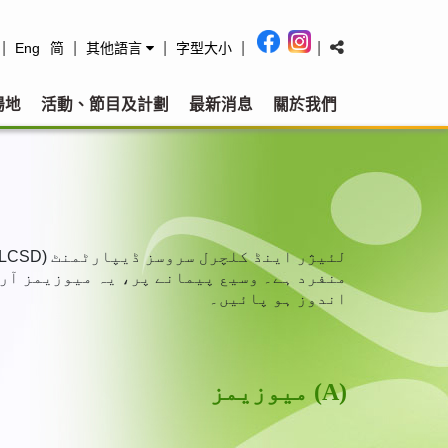
|
|
|
|
|
Eng
简
其他語言
字型大小
場地
活動、節目及計劃
最新消息
關於我們
منفرد ہے۔ وسیع پیمانے پر، یہ میوزیمز آرٹ
اندوز ہو پائیں۔
(A) میوزیمز