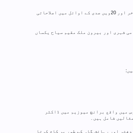
2006 میں عوام کے لیے کھولا گیا، یہ میوزیم ڈاکٹر سن کی زندگی اور کیریئر ، اور 19ویں صدی کے اواخر اور 20ویں صدی کے اوائل میں اصلاحاتی
می شہری اور بیرون ملک مقیم سیاح یکساں
ں:
س میں واقع برانچ میوزیم میں ڈاکٹر
 دفتر اور رہائش گاہ کے طور پر کام کرتا