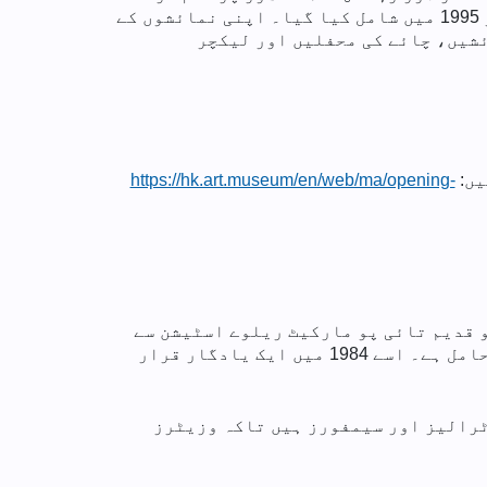
تھا۔ اسے 1984 میں ٹی ویئر میوزیم میں تبدیل کر دیا گیا تھا، جس میں ایک نئے ونگ K.S. Lo گیلری کو 1995 میں شامل کیا گیا۔ اپنی نمائشوں کے
ئشیں، چائے کی محفلیں اور لیکچر
یں:
https://hk.art.museum/en/web/ma/opening-
 قدیم تائی پو مارکیٹ ریلوے اسٹیشن سے
تبدیل کیا گیا ہے۔ 1913 میں تعمیر شدہ، اسٹیشن کی عمارت روایتی چینی عمارت کی سلامی دار چھت کی حامل ہے۔ اسے 1984 میں ایک یادگار قرار
ٹرالیز اور سیمفورز ہیں تاکہ وزیٹرز