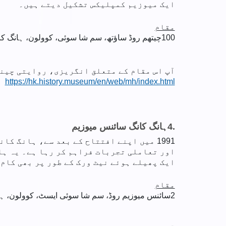
ایک میوزیم کمپلیکس تشکیل دیتے ہیں۔
مقام
100
چیتھم روڈ ساؤتھ، سم شا سوئی، کوولون، ہانگ کا
آپ اس مقام کے متعلق انگریزی، روایتی چینی
https://hk.history.museum/en/web/mh/index.html
4.
ہانگ کانگ سائنس میوزیم
1991 میں اپنے افتتاح کے بعد سے، ہانگ 
اور تعاملی تجربات فراہم کر رہا ہے۔ یہ ہا
ایک پھیلے ہوئے نیٹ ورک کے طور پر بھی کام 
مقام
2
سائنس میوزیم روڈ، سم شا سوئی ایسٹ، کوولون، ہا