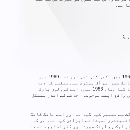
ا ہے۔
ں:
ہانگ کانگ میوزیم آف ہسٹری کی شروعات سٹی ہال آرٹ گیلری اور میوزیم سے ہوئی تھی۔ اس کی بنیاد 1962 میں رکھی گئی تھی اور اسے 1969 میں
یوزیم آف آرٹ اور ہانگ کانگ میوزیم آف ہسٹری میں منقسم کر دیا
گیا تھا۔ مؤخر الذکر کو ابتدائی طور پر اسٹار ہاؤس، سم شا سوئی میں کرائے کے احاطے میں قائم کیا گیا تھا۔ 1983 میں، اسے کوولون پارک
م روڈ ساؤتھ، سم شا سوئی میں واقع اپنے موجودہ احاطے کے اندر منتقل
یم آف ہسٹری کا مستقل مقام ایک نئی عمارت میں رکھ دیا گیا ہے جس کو HK$390M کی لاگت سے تعمیر کیا گیا ہے اور اسے ہانگ کانگ
 جامع جدید ترین میوزیم ہے جس کو P&T آرکیٹیکٹس اینڈ انجینئرز لمیٹڈ نے ڈیزائن کیا ہے، جو کہ
ر ایک ہم آہنگ صورت اور کلر اسکیم سے سجا