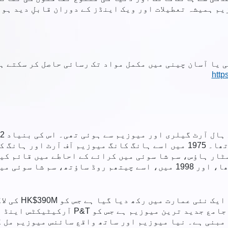
م ہمیشہ تعطیلات اور ویک اینڈز کے دوران قابلِ دید ہوت
 یا آسان چینی میں مکمل مواد تک رسائی حاصل کر سکتے ہی
http
سٹی میوزیم اور آرٹ گیلری کا نام دیا گیا تھا۔ 1975 میں اسے ہانگ کانگ م
میں ایک عارضی مقام پر منتقل کر دیا گیا تھا، اور 1998 میں، اسے چیتھ
ہانگ کانگ میوز
SAR گورنمنٹ نے فنڈ فراہم کیا ہے۔ یہ ایک
مبنی ہے۔ نیا میوزیم اور ساتھ واقع سائنس میوزیم مل ک