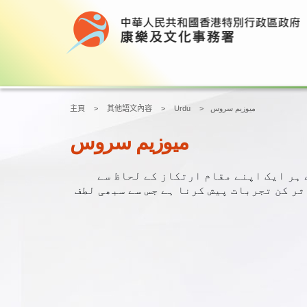
میوزیم سروس
Urdu
其他語文內容
主頁
میوزیم سروس
رٹ اسپیسز چلاتا ہے، جن میں سے ہر ایک اپنے مقام ارتکاز کے لحاظ سے
ر کن تجربات پیش کرنا ہے جس سے سبھی لطف