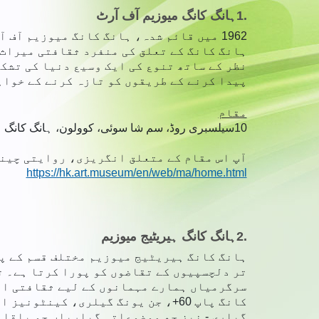
1.
ہانگ کانگ میوزیم آف آرٹ
1962 میں قائم شدہ، ہانگ کانگ میوزیم آف
ہانگ کانگ کے تعلق کی منفرد ثقافتی میراث 
نظر کے ساتھ تنوع کی ایک وسیع دنیا کی تشک
پیدا کرنے کے طریقوں کو تازہ کرنے کے خواہ
مقام
10
سیلسبری روڈ، سم شا سوئی، کوولون، ہانگ کانگ
آپ اس مقام کے متعلق انگریزی، روایتی چینی
https://hk.art.museum/en/web/ma/home.html
2.
ہانگ کانگ ہیریٹیج میوزیم
ہانگ کانگ ہیریٹیج میوزیم مختلف قسم کے پر
تر دلچسپیوں کے تقاضوں کو پورا کرتا ہے۔ ت
سرگرمیاں ہمارے مہمانوں کے لیے ثقافتی اور
کانگ پاپ 60+، جن یونگ گیلری، کی
گیلری - نیز چھ موضوعاتی گیلریاں جو باقاع