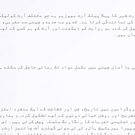
 آرٹ شہر کا پہلا پبلک آرٹ میوزیم ہے جو مختلف آرٹ کولی
کی نمائندگی کرتا ہے۔ قدیم سے جدید، چینی سے مغربی، م
یل کر کے، ہم روایت کو دیکھنے اور آرٹ کو ہر کسی کے لی
اں ہیں۔
 یا آسان چینی میں مکمل مواد تک رسائی حاصل کر سکتے ہی
وگراموں میں تاریخ، فن اور ثقافت کے ایک منفرد امتزاج
فریح اور روشن خیالی دونوں کے لیے تشکیل کردہ، ہماری
 تعلیمی تجربات کا رنگارنگ سلسلہ پیش کرتی ہیں۔ اس م
نٹونیز اوپیرا ہیریٹیج ہال، ٹی ٹی سوئی گیلری آف چائنیز آر
دگی سے ہانگ کانگ اور دنیا کی متنوع ثقافتوں کی نمائش