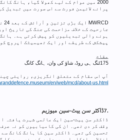
پرانے لائیمن فورٹ سے اس صورت میں تبدیل کیا گیا ہے جو کہ سطح سمندر
جارحیت کے خلاف مزاحمت کی جنگ کی تاریخ او
ہونے والی تبدیلیوں کو پیش کرتی ہے۔ ہانگ 
پیشکش کے طریقے اور ایک تھیمیٹک اپروچ کو 
مقام
175
ٹنگ ہی روڈ، شاؤ کی وان، ہانگ کانگ
آپ اس مقام کے متعلق انگریزی، روایتی چینی
waranddefence.museum/en/web/mcd/about-us.html
7.
ڈاکٹر سن ییٹ-سین میوزیم
ڈاکٹر سن ییٹ-سین ایک عالمی شہرت یافتہ ان
وقف کر دی تھی۔ ان کی کامیابیوں کو نہ صرف
تحسین کی تھی۔ ڈاکٹر سین کا ہانگ کانگ سے 
انقلابی افکار اور بیداری کے منصوبوں کا گ