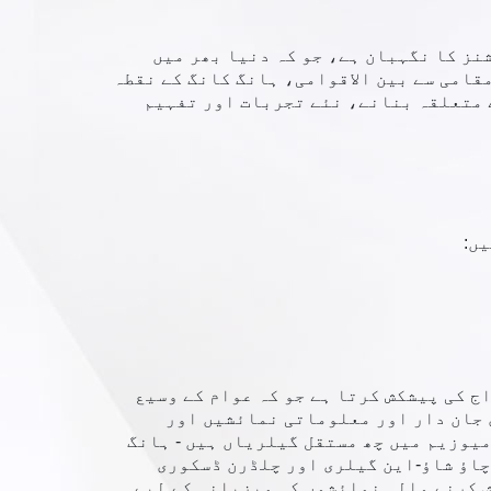
کشنز کا نگہبان ہے، جو کہ دنیا بھر میں
قامی سے بین الاقوامی، ہانگ کانگ کے نقطہ
ے متعلقہ بنانے، نئے تجربات اور تفہیم
ں:
 کی پیشکش کرتا ہے جو کہ عوام کے وسیع
 جان دار اور معلوماتی نمائشیں اور
یوزیم میں چھ مستقل گیلریاں ہیں - ہانگ
ٹ، چاؤ شاؤ-این گیلری اور چلڈرن ڈسکوری
 کرنے والی نمائشوں کی میزبانی کے لیے