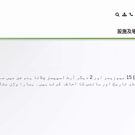
設施及
لئیژر اینڈ کلچرل سروسز ڈیپارٹمنٹ (LCSD) 15 میوزیمز اور 2 دیگر آ
، تاریخ اور سائنس کا احاطہ کرتے ہیں۔ ہمارا وژن متاث