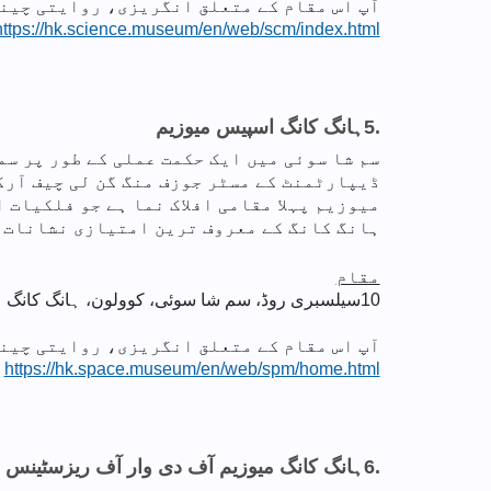
آپ اس مقام کے متعلق انگریزی، روایتی چینی
https://hk.science.museum/en/web/scm/index.html
5.
ہانگ کانگ اسپیس میوزیم
میوزیم پہلا مقامی افلاک نما ہے جو فلکیات 
ہانگ کانگ کے معروف ترین امتیازی نشانات م
مقام
10
سیلسبری روڈ، سم شا سوئی، کوولون، ہانگ کانگ
آپ اس مقام کے متعلق انگریزی، روایتی چینی
https://hk.space.museum/en/web/spm/home.html
6.
ہانگ کانگ میوزیم آف دی وار آف ریزسٹینس ا