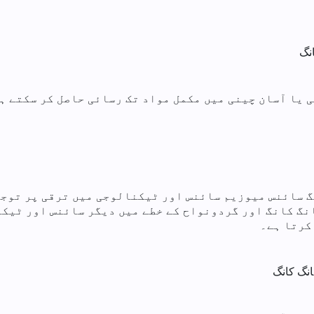
نگ
 یا آسان چینی میں مکمل مواد تک رسائی حاصل کر سکتے ہی
کانگ سائنس میوزیم سائنس اور ٹیکنالوجی میں ترقی پر تو
نگ کانگ اور گردونواح کے خطے میں دیگر سائنس اور ٹیک
کرتا ہے۔
نگ کانگ