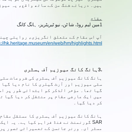
ہیں۔ دریائے شنگ من کے ساتھ واقع، یہ میوزی
مقام
1
مین لیم روڈ، شا ٹن، نیو ٹیریٹریز، ہانگ کانگ
آپ اس مقام کے متعلق انگریزی، روایتی چینی
s://hk.heritage.museum/en/web/hm/highlights.html
3.
ہانگ کانگ میوزیم آف ہسٹری
کر دیا گیا۔
مسٹر ای۔ ورنر جانسن کے تعمیراتی تصور پر 