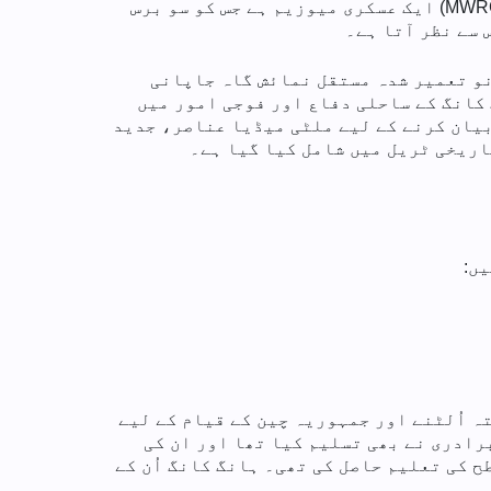
2000 میں عوام کے لیے کھولا گیا، ہانگ کانگ میوزیم آف دی وار آف ریزسٹینس اینڈ کوسٹل ڈیفینس (MWRCD) ایک عسکری میوزیم ہے جس کو سو برس
ہ کھول دیا گیا۔ از سر نو تعمیر شدہ مستقل نمائش گاہ جاپانی
 کانگ کے ساحلی دفاع اور فوجی امور میں
بیان کرنے کے لیے ملٹی میڈیا عناصر، جدید
اریخی ٹریل میں شامل کیا گیا ہے۔
ں:
ہ اُلٹنے اور جمہوریہ چین کے قیام کے لیے
رادری نے بھی تسلیم کیا تھا اور ان کی
 کی تعلیم حاصل کی تھی۔ ہانگ کانگ اُن کے