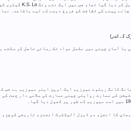
چائے پینے کی ثقافت کو فروغ دینے کے لیے باقاعدہ نما
ک کے اندر)
 یا آسان چینی میں مکمل مواد تک رسائی حاصل کر سکتے ہ
انگ کانگ ریلوے میوزیم ایک اوپن ایئر میوزیم ہے جس کو
 بھاپ کا انجن، دو ڈیزل الیکٹرک انجنز، تاریخی کوچز، 