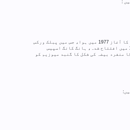
ں :
سم شا سوئی میں ایک حکمت عملی کے طور پر سمندر کے کنارے واقع، ہانگ کانگ اسپیس میوزیم کی تعمیر کا آغاز 1977 میں ہوا، جس میں پبلک ورکس
ڈیپارٹمنٹ کے مسٹر جوزف منگ گن لی چیف آرکیٹیکٹ کے طور پر خدمات انجام دے رہے تھے۔ اکتوبر 1980 میں افتتاح شدہ، ہانگ کانگ اسپیس
کا منفرد بیضہ کی شکل کا گنبد میوزیم کو
ں: