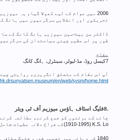
تحریکوں اور انقلابی سرگرمیوں میں ہانگ کا
ڈاکٹر سن ییٹ-سین میوزیم ہانگ کانگ کے سات
طور پر اس عظیم چینی سیاستدان کی سرگرمیوں
مقام
7
کیسل روڈ، مڈ-لیولز، سینٹرل، ہانگ کانگ
آپ اس مقام کے متعلق انگریزی، روایتی چینی
//hk.drsunyatsen.museum/en/web/sysm/home.html
8.
فلیگ اسٹاف ہاؤس میوزیم آف ٹی ویئر
چائے کے برتنوں کو جمع کرنے، مطالعہ کرنے 
(1910-1995) K.S. Lo
کے فراخ دلانہ عطیات شامل ہیں، جن میں مشہور Yixing چا
1840 کی دہائی میں تعمیر شدہ، فلیگ سٹا