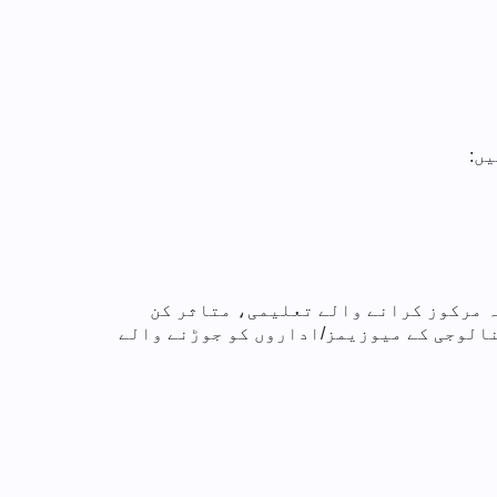
ں:
جہ مرکوز کرانے والے تعلیمی، متاثر کن
نالوجی کے میوزیمز/اداروں کو جوڑنے والے