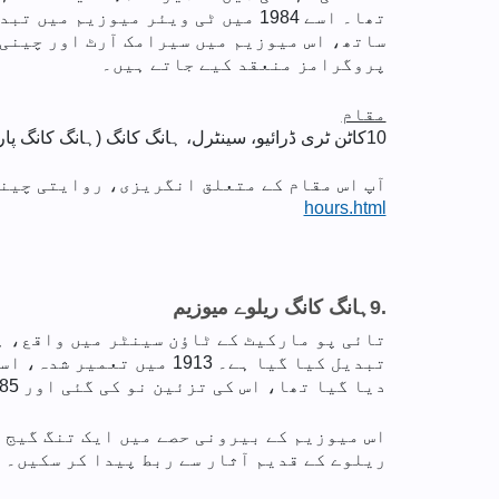
ساتھ، اس میوزیم میں سیرامک آرٹ اور چینی 
پروگرامز منعقد کیے جاتے ہیں۔
مقام
10
کاٹن ٹری ڈرائیو، سینٹرل، ہانگ کانگ (ہانگ کانگ پار
آپ اس مقام کے متعلق انگریزی، روایتی چینی
hours.html
9.
ہانگ کانگ ریلوے میوزیم
تائی پو مارکیٹ کے ٹاؤن سینٹر میں واقع، ہ
دیا گیا تھا، اس کی تزئین نو کی گئی اور 1985 میں اسے میوزیم کے طور پر کھول دیا گیا۔
اس میوزیم کے بیرونی حصے میں ایک تنگ گیج
ریلوے کے قدیم آثار سے ربط پیدا کر سکیں۔