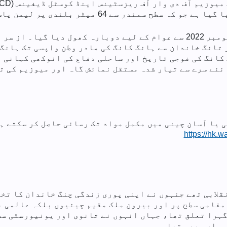
 سے 64 میٹر بلندی پر لیمن پاس سے نظر آتا ہے۔
MWRCD ایک بڑی تزئین و آرائش کے بعد 24 نومبر 2022 سے عوام کے لیے دوبار
ر تانگ خاندان سے ہانگ کانگ کی مادر وطن واپسی تک ہانگ
کانگ کی فوجی تاریخ اور ساحلی دفاع کی انوکھی کہانی 
نئے سرے سے تیار شدہ مستقل نمائش گاہ اور میوزیم کی ت
 یا آسان چینی میں مکمل مواد تک رسائی حاصل کر سکتے ہی
https://hk.
قلابی تھے جنہوں نے اپنی پوری زندگی چنگ خاندان کا تخت
 مقامی سطح پر اور بیرون ملک مقیم چینیوں بلکہ عالمی ب
گہرا تعلق تھا، جہاں انہوں نے ثانوی اور یونیورسٹی سطح
ہوارہ بھی تھا۔