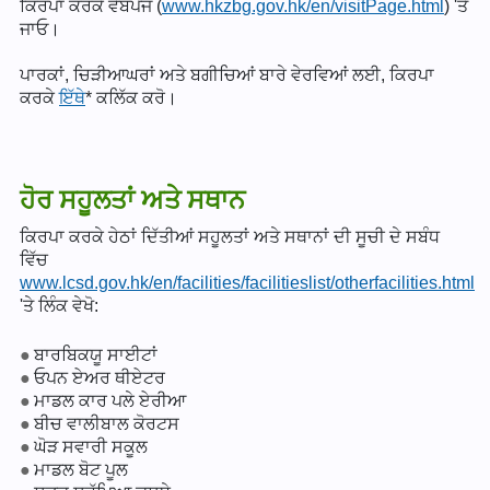
ਕਿਰਪਾ ਕਰਕੇ ਵੈੱਬਪੇਜ (
www.hkzbg.gov.hk/en/visitPage.html
) 'ਤੇ
ਜਾਓ।
ਪਾਰਕਾਂ, ਚਿੜੀਆਘਰਾਂ ਅਤੇ ਬਗੀਚਿਆਂ ਬਾਰੇ ਵੇਰਵਿਆਂ ਲਈ, ਕਿਰਪਾ
ਕਰਕੇ
ਇੱਥੇ
* ਕਲਿੱਕ ਕਰੋ।
ਹੋਰ ਸਹੂਲਤਾਂ ਅਤੇ ਸਥਾਨ
ਕਿਰਪਾ ਕਰਕੇ ਹੇਠਾਂ ਦਿੱਤੀਆਂ ਸਹੂਲਤਾਂ ਅਤੇ ਸਥਾਨਾਂ ਦੀ ਸੂਚੀ ਦੇ ਸਬੰਧ
ਵਿੱਚ
www.lcsd.gov.hk/en/facilities/facilitieslist/otherfacilities.html
'ਤੇ ਲਿੰਕ ਵੇਖੋ:
ਬਾਰਬਿਕਯੂ ਸਾਈਟਾਂ
ਓਪਨ ਏਅਰ ਥੀਏਟਰ
ਮਾਡਲ ਕਾਰ ਪਲੇ ਏਰੀਆ
ਬੀਚ ਵਾਲੀਬਾਲ ਕੋਰਟਸ
ਘੋੜ ਸਵਾਰੀ ਸਕੂਲ
ਮਾਡਲ ਬੋਟ ਪੂਲ