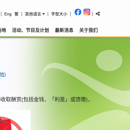
|
|
|
|
|
Eng
繁
其他语言
字型大小
场地
活动、节目及计划
最新消息
关于我们
地)
收取酬赏(包括金钱、「利是」或馈赠)，