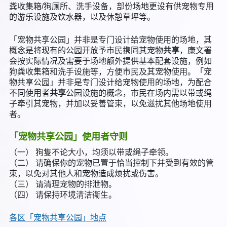
粪收集箱/狗厕所、洗手设备，部份场地更设有供宠物专用
的游乐设施及饮水器，以及休憩草坪等。
「宠物共享公园」并非是专门设计给宠物使用的场地，其
概念是将现有的公园开放予市民携同其宠物
共享
，康文署
会按实际情况及需要于场地额外提供基本配套设施，例如
狗粪收集箱和洗手设施等，方便市民及其宠物使用。「宠
物共享公园」并非是专门设计给宠物使用的场地，为配合
不同使用者
共享
公园设施的概念，市民在场内需以带或绳
子牵引其宠物，并加以妥善管束，以免滋扰其他场地使用
者。
「宠物共享公园」使用者守则
（一） 狗隻不论大小，均须以带或绳子牵领。
（二） 请确保你的宠物已置于恰当控制下并受到有效的管
束，以免对其他人和宠物造成烦扰或伤害。
（三） 请清理宠物的排泄物。
（四） 请保持环境清洁衞生。
各区「宠物共享公园」地点