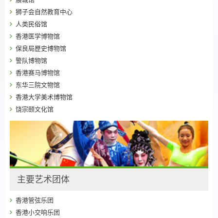
狮子会自然教育中心
人类民俗馆
香港医学博物馆
保良局歷史博物馆
警队博物馆
香港赛马博物馆
东华三院文物馆
香港大学美术博物馆
饶宗颐文化馆
主要艺术团体
香港管弦乐团
香港小交响乐团