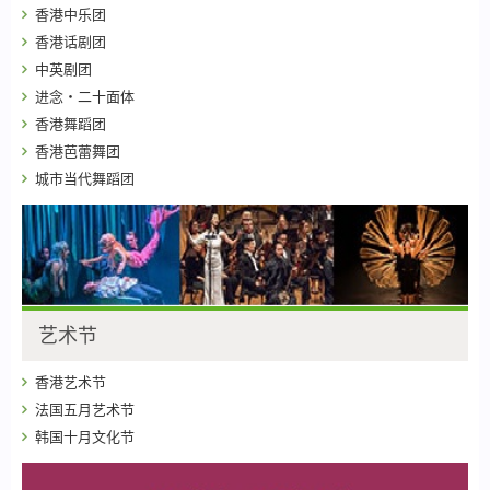
香港中乐团
香港话剧团
中英剧团
进念‧二十面体
香港舞蹈团
香港芭蕾舞团
城市当代舞蹈团
艺术节
香港艺术节
法国五月艺术节
韩国十月文化节