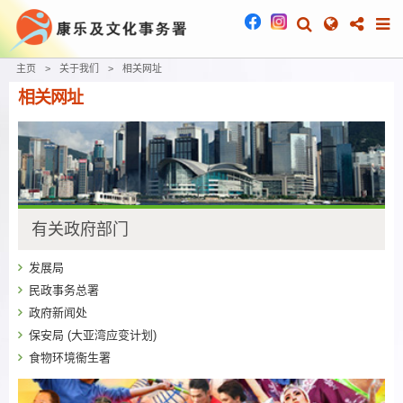
Main content start
主页
关于我们
相关网址
相关网址
有关政府部门
发展局
民政事务总署
政府新闻处
保安局 (大亚湾应变计划)
食物环境衞生署