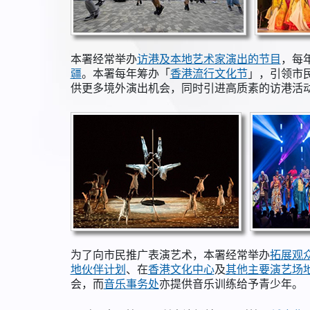
本署经常举办
访港及本地艺术家演出的节目
，每
疆
。本署每年筹办「
香港流行文化节
」，引领市
供更多境外演出机会，同时引进高质素的访港活
为了向市民推广表演艺术，本署经常举办
拓展观
地伙伴计划
、在
香港文化中心
及
其他主要演艺场
会，而
音乐事务处
亦提供音乐训练给予青少年。