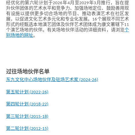
经优化的第六轮计划于2026年4月至2029年3月推行，旨在提
升伙伴团体的艺术水平和竞争力、加强场地定位、鼓励善用现
有设施以提供更多切合场地的节目、推动表演艺术在社区发
香
展，以促进文化艺术多元化和专业化发展。16个展现不同艺术
港
形式的经甄选本地演艺团体及伙伴艺术团体成为康文署辖下11
品
个演艺场地的伙伴。有关场地伙伴活动的详细资料，请浏览
个
牌
别场地的网址
。
形
象
-
亚
洲
国
际
都
过往场地伙伴名单
会
东九文化中心场地伙伴及驻场艺术家 (2024-26)
第五轮计划 (2022-26)
第四轮计划 (2018-22)
第三轮计划 (2015-18)
第二轮计划 (2012-15)