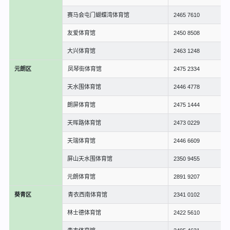
赛马会屯门蝴蝶湾体育馆
2465 7610
友爱体育馆
2450 8508
大兴体育馆
2463 1248
元朗区
凤琴街体育馆
2475 2334
天水围体育馆
2446 4778
朗屏体育馆
2475 1444
天晖路体育馆
2473 0229
天瑞体育馆
2446 6609
屏山天水围体育馆
2350 9455
元朗体育馆
2891 9207
葵青区
青衣西南体育馆
2341 0102
林士德体育馆
2422 5610