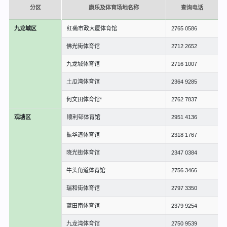
分区
康乐及体育场地名称
查询电话
九龙城区
红磡市政大厦体育馆
2765 0586
佛光街体育馆
2712 2652
九龙城体育馆
2716 1007
土瓜湾体育馆
2364 9285
何文田体育馆*
2762 7837
观塘区
顺利邨体育馆
2951 4136
振华道体育馆
2318 1767
晓光街体育馆
2347 0384
牛头角道体育馆
2756 3466
瑞和街体育馆
2797 3350
蓝田南体育馆
2379 9254
九龙湾体育馆
2750 9539