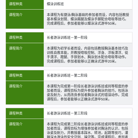
课程种类
蝶泳训练班
课程简介
本课程为有捷泳/胸泳基础的参加者而设，内容包括教授
基本蝶泳划臂、蝶泳踢腿及蝶泳手脚配合唿吸等技巧。
完成课程后，参加者能够以蝶泳泳式游毕50米。
课程种类
长者游泳训练班－第一阶段
课程简介
本课程为初学长者而设，内容包括教授胸泳基本技巧及
训练自救本能，并教授唿吸控制、浮身、浮板漂浮、徒
手漂浮、蹬腿、手部划水、胸泳划水配合唿吸等动作。
完成课程后，参加者能够以正确泳式游毕20米。
课程种类
长者游泳训练班－第二阶段
课程简介
本课程为完成第一阶段长者游泳训练班或同等程度的参
加者而设，课程目标为提升参加者胸泳的技巧，包括泳
姿及耐力，从而改良参加者胸泳泳式的错误动作。完成
课程后，参加者能够以正确泳式游毕50米。
课程种类
长者游泳训练班－第三阶段
课程简介
本课程为完成第二阶段长者游泳训练班或同等程度的参
加者而设，课程目标为增强参加者对胸泳的认识，包括
泳姿及耐力，并教授基本踩水、转池，起跳等技巧，灌
输深水游泳的安全守则、操守等。完成课程后，参加者