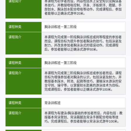
课程简介
本课程为初学者而设，内容包括水上安全知识及胸泳基
本技巧，并教授唿吸控制、浮身、浮板俯浮、蹬腿、手
部划水、胸泳划水配合唿吸等动作。完成课程后，参加
者能够以正确泳式游毕20米。
课程种类
胸泳训练班－第二阶段
课程简介
本课程为完成第一阶段胸泳训练班或同等程度的参加者
而设，课程目标为提升参加者胸泳的技巧，包括泳姿及
耐力，并改良参加者胸泳泳式的错误动作。完成课程
后，参加者能够以正确泳式游毕50米。
课程种类
胸泳训练班－第三阶段
课程简介
本课程为完成第二阶段胸泳训练班或参加者而设，课程
目标为增强参加者对胸泳的认识，包括泳姿及耐力，并
教授基本踩水、转池、起跳等技巧，灌输深水游泳的安
全守则、操守等，以掌握较长距离的游泳技术为目标。
完成课程后，参加者能够以正确泳式游毕100米。
课程种类
背泳训练班
课程简介
本课程为有捷泳/胸泳基础的参加者而设，内容包括﹕教
授基本背泳臂划、背泳踢腿及背泳手脚配合唿吸等技
巧。完成课程后，参加者能够以背泳泳式游毕100米。