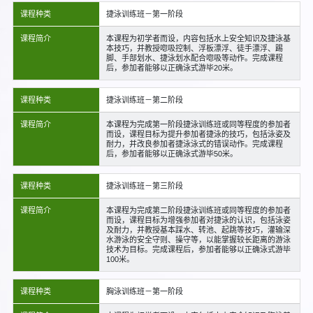
课程种类
捷泳训练班－第一阶段
课程简介
本课程为初学者而设，内容包括水上安全知识及捷泳基
本技巧，并教授唿吸控制、浮板漂浮、徒手漂浮、踢
脚、手部划水、捷泳划水配合唿吸等动作。完成课程
后，参加者能够以正确泳式游毕20米。
课程种类
捷泳训练班－第二阶段
课程简介
本课程为完成第一阶段捷泳训练班或同等程度的参加者
而设，课程目标为提升参加者捷泳的技巧，包括泳姿及
耐力，并改良参加者捷泳泳式的错误动作。完成课程
后，参加者能够以正确泳式游毕50米。
课程种类
捷泳训练班－第三阶段
课程简介
本课程为完成第二阶段捷泳训练班或同等程度的参加者
而设，课程目标为增强参加者对捷泳的认识，包括泳姿
及耐力，并教授基本踩水、转池、起跳等技巧，灌输深
水游泳的安全守则、操守等，以能掌握较长距离的游泳
技术为目标。完成课程后，参加者能够以正确泳式游毕
100米。
课程种类
胸泳训练班－第一阶段