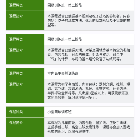
课程种类
围棋训练班－第二阶段
课程简介
本课程适合已掌握基本规则及吃子技巧的参加者。内容
包括：吃子的基本方法、死活的基本形状及不完整的棋
型等。
课程种类
围棋训练班－第三阶段
课程简介
本课程适合已掌握死活、对杀及围地等基本概念的参加
者。内容包括：对杀的形成、对杀与双活、对杀中
「气」的计算、布局的基本理论及官子与终局等。
课程种类
室内高尔夫球训练班
课程简介
本课程为初学者而设，内容包括：器材介绍、推球、短
球、高飞球、高球术语、礼仪、比赛方式、计分方法、
半挥桿及全挥桿等。凡出席3堂或以上，可获发康乐及
文化事务署「练习草坪使用証」。
课程种类
小型网球训练班
课程简介
本课程为儿童而设，内容包括：握拍法、正反手击球、
正反手截击球、高空击球及发球等；课程亦会加入游戏
形式的练习，以增强趣味性。