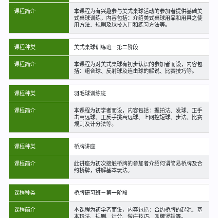
课程简介
本课程为有兴趣参与美式桌球活动的参加者提供基础美
式桌球训练，内容包括：介绍美式桌球用品和用具之使
用方法、规则及球技入门和练习方法等。
课程种类
美式桌球训练班－第二阶段
课程简介
本课程为对美式桌球有初步认识的参加者而设，内容包
括：组合球、反射球及连击球的解说、比赛技巧等。
课程种类
羽毛球训练班
课程简介
本课程为初学者而设，内容包括：握拍法、发球、正手
击高远球、正反手挑高远球、上网控短球、步法、比赛
规则及计分法等。
课程种类
桥牌讲座
课程简介
此讲座为初次接触桥牌的参加者介绍何谓简易桥牌及合
约桥牌，讲解基本玩法。
课程种类
桥牌研习班－第一阶段
课程简介
本课程为初学者而设，内容包括：合约桥牌的起源、基
本玩法、规则、计分、做庄技巧、叫牌逻辑等。