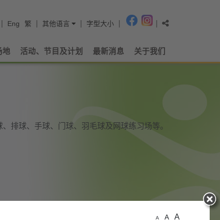
|
|
|
|
|
Eng
繁
其他语言
字型大小
场地
活动、节目及计划
最新消息
关于我们
球、排球、手球、门球、羽毛球及网球练习场等。
A
A
A