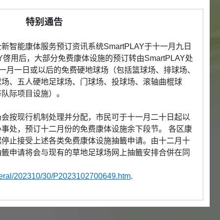
特别通告
智能康体服务预订资讯系统SmartPLAY于十一月九日
AY啓用后，大部分免费康体设施的预订转由SmartPLAY处
年一月一日或以后的免费硬地球场（包括篮球场、排球场、
球场、五人硬地足球场、门球场、投球场、滚轴曲棍球
等队际项目设施）。
仍会按现行机制处理并分配，市民可于十一月二十日起以
事处，预订十二月份的免费康体设施余下段节。 各区康
起停止接受上述各类免费康体设施抽籤申请。由十二月十
抽籤申请将会与现有的草地足球场网上抽籤安排合併在同
eneral/202310/30/P2023102700649.htm
.