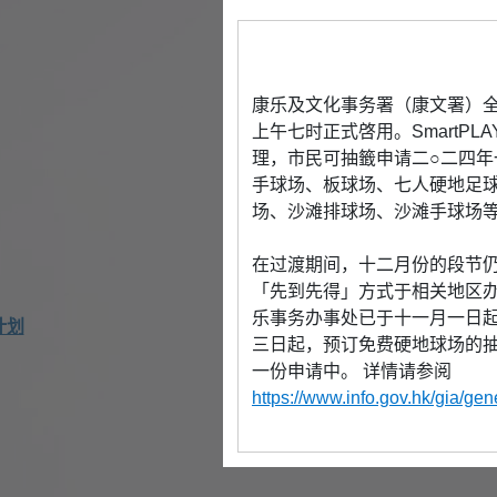
康乐及文化事务署（康文署）全新
上午七时正式啓用。SmartPL
理，市民可抽籤申请二○二四
手球场、板球场、七人硬地足
场、沙滩排球场、沙滩手球场
在过渡期间，十二月份的段节
「先到先得」方式于相关地区办
乐事务办事处已于十一月一日
计划
三日起，预订免费硬地球场的
一份申请中。 详情请参阅
https://www.info.gov.hk/gia/g