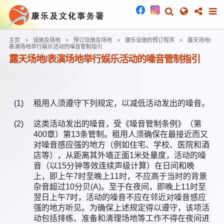
主页
设施及场地
预订设施及场地
康乐设施的预订程序
露天场地/
表演场地举行娱乐活动的噪音管制指引
露天场地/表演场地举行娱乐活动的噪音管制指引
(1)
租用人须遵守下列规定，以减低活动发出的噪音。
(2)
这类活动发出的噪音，受《噪音管制条例》（第
400章）第13条管制。租用人须确保在最接近而又
对噪音感应强的地方（例如住宅、学校、医院和酒
店等），从距离其外墙正面1米处量度，活动的噪
音（以15分钟等效连续声级计算）在日间和晚
上，即上午7时至晚上11时，不应高于当时的背景
杂音超过10分贝(A)。至于在夜间，即晚上11时至
翌日上午7时，活动的噪音不应在邻近对噪音感应
强的地方听见。为确保上述规定得以遵守，该项活
动包括排练、准备和清理场地等工作不得在夜间进