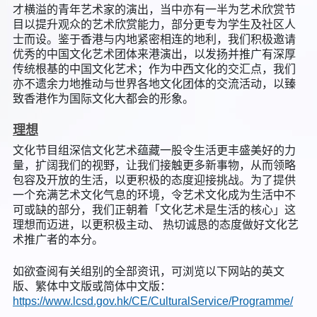
才横溢的青年艺术家的演出，当中亦有一半为艺术欣赏节
目以提升观众的艺术欣赏能力，部分更专为学生及社区人
士而设。鉴于香港与内地紧密相连的地利，我们积极邀请
优秀的中国文化艺术团体来港演出，以发扬并推广有深厚
传统根基的中国文化艺术；作为中西文化的交汇点，我们
亦不遗余力地推动与世界各地文化团体的交流活动，以臻
致香港作为国际文化大都会的形象。
理想
文化节目组深信文化艺术蕴藏一股令生活更丰盛美好的力
量，扩阔我们的视野，让我们接触更多新事物，从而领略
包容及开放的生活，以更积极的态度迎接挑战。为了提供
一个充满艺术文化气息的环境，令艺术文化成为生活中不
可或缺的部分，我们正朝着「文化艺术是生活的核心」这
理想而迈进，以更积极主动、 热切诚恳的态度做好文化艺
术推广者的本分。
如欲查阅有关组别的全部资讯，可浏览以下网站的英文
版、繁体中文版或简体中文版：
https://www.lcsd.gov.hk/CE/CulturalService/Programme/