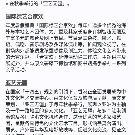
在秋季举行的「亚艺无疆」。
国际综艺合家欢
年度暑假盛典「国际综艺合家欢」每年广邀多个优秀的海
外与本地艺术团体，为儿童及其家长度身订制智趣无限及
丰富多元的舞台及网上节目。节目涵盖杂技、魔术、舞
蹈、偶剧、音乐剧场及多媒体演出等，扩阔观众视野，在
剧场内外都能诱发孩童想像及创造力，体验文化艺术带来
的无穷乐趣。「合家欢」延伸活动除工作坊、主题讲座及
展览外，并与康文署辖下博物馆和图书馆携手举办一系列
亲子活动。
亚艺无疆
在国家「十四五」规划的引领下，香港正全面发展成为中
外文化艺术交流中心。由文化体育及旅游局呈献，康文署
策划，「亚艺无疆」于每年秋季举行，展现以亚洲为主轴
及一带一路地区的多元文化。「亚艺无疆」与多个驻港领
事馆及各国驻港文化机构合作，邀请优秀的艺术家和艺
团，呈献各具特色的文化艺术节目，形式涵盖舞台演出、
展览、户外嘉年华及电影放映等，促进文化交流，见证文