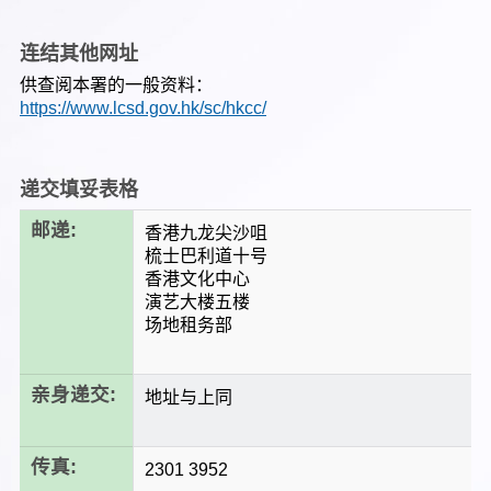
连结其他网址
供查阅本署的一般资料：
https://www.lcsd.gov.hk/sc/hkcc/
递交填妥表格
邮递:
香港九龙尖沙咀
梳士巴利道十号
香港文化中心
演艺大楼五楼
场地租务部
亲身递交:
地址与上同
传真:
2301 3952