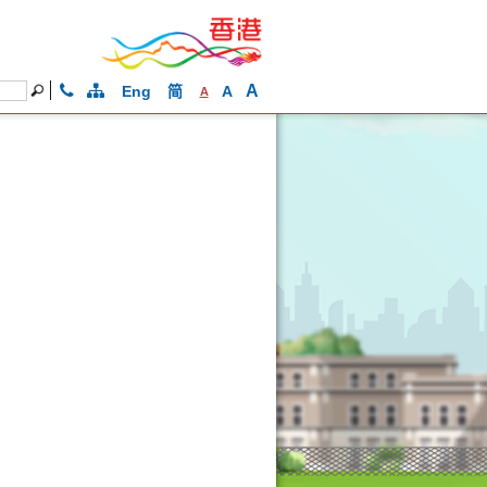
A
Eng
简
A
A