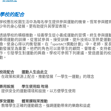
參加辦法
學校的配合
學校應在校園生活中為每名學生提供參與運動的機會。恆常參與體
少年的身心發展，更有助提升其學習表現。
透過學校的積極推動，培養學生從小養成運動的習慣，終生參與運
專項運動的訓練，從嘗試參與、接受訓練、提升技術以至熱愛運
趣，使身心得以均衡發展。在「sportACT獎勵計劃」中，老師、
動發展至為重要。他們的角色可以是學生的顧問、督導者、支持
作，引發學生對運動的興趣。學校可參照下列建議，營造適當的
動。
校政配合 運動人生由此立
- 在政策和資源上配合，推動發展「一學生一運動」的理念
善用設施 學生使用話
咁易
- 提供安全的運動環境和設施，以方便學生使用
享受運動 體育課程來推動
- 教導學生正確的運動觀念，強調運動帶來的樂趣和益處