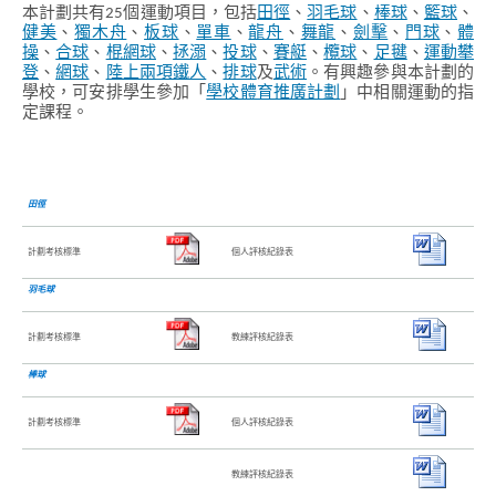
本計劃共有25個運動項目，包括
田徑
、
羽毛球
、
棒球
、
籃球
、
健美
、
獨木舟
、
板球
、
單車
、
龍舟
、
舞龍
、
劍擊
、
門球
、
體
操
、
合球
、
棍網球
、
拯溺
、
投球
、
賽艇
、
欖球
、
足毽
、
運動攀
登
、
網球
、
陸上兩項鐵人
、
排球
及
武術
。有興趣參與本計劃的
學校，可安排學生參加「
學校體育推廣計劃
」中相關運動的指
定課程。
田徑
計劃考核標準
個人評核紀錄表
羽毛球
計劃考核標準
教練評核紀錄表
棒球
計劃考核標準
個人評核紀錄表
教練評核紀錄表