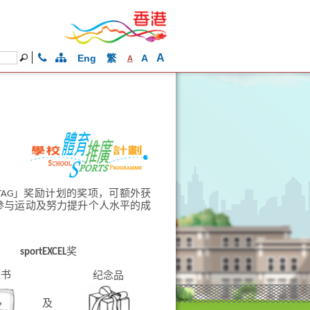
A
Eng
繁
A
A
ortTAG」奖励计划的奖项，可额外获
积极参与运动及努力提升个人水平的成
sportEXCEL
奖
证书
纪念品
及