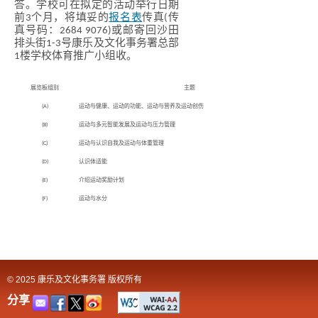
答。学校可在拟定的活动举行日期
前3个月，将填妥的
报名表
传真(传
真号码：2684 9076)或邮寄回沙田
排头街1-3号康乐及文化事务署总部
1楼学校体育推广小组收。
展览板组别
主题
(A)
运动与健康、运动的功能、运动与营养及运动创伤
(B)
运动与多元智能发展及运动与压力管理
(C)
运动与认识自我及运动与体重管理
(D)
认识体适能
(E)
介绍运动奖励计划
(F)
运动与水分
© 2025 康乐及文化事务署 版权所有
分享