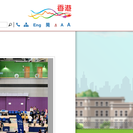
A
Eng
简
A
A