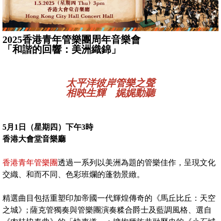
2025
香港青年
管樂
團
周年音樂會
「和諧的回響：美洲織錦」
太平洋彼岸管樂之聲
相映生輝 娓娓動聽
5
月1
日（星期四）下午3
時
香港大會堂音樂廳
香港青年管樂團
透過一系列以美洲為題的管樂佳作，呈現文化
交織、和而不同、色彩班爛的蓬勃景緻。
精選曲目包括重塑印加帝國一代輝煌傳奇的《馬丘比丘：天空
之城》; 薩克管獨奏與管樂團演奏糅合爵士及藍調風格、選自