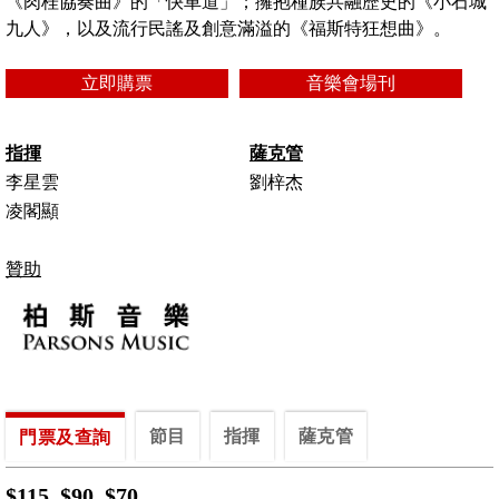
《肉桂協奏曲》的「快車道」；擁抱種族共融歷史的《小石城
九人》，以及流行民謠及創意滿溢的《福斯特狂想曲》。
立即購票
音樂會場刊
指揮
薩克管
李星雲
劉梓杰
凌閣顯
贊助
節目
指揮
薩克管
門票及查詢
$115 $90 $7
0