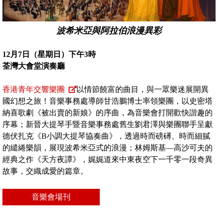
波希米亞與阿拉伯浪漫異彩
12月7日（星期日）下午3時
荃灣大會堂演奏廳
香港青年交響樂團
以情節饒富的曲目，與一眾樂迷展開異
國幻想之旅！音樂事務處導師甘浩鵬博士率領樂團，以史密塔
納喜歌劇《被出賣的新娘》的序曲，為音樂會打開歡快諧趣的
序幕；新晉大提琴手暨音樂事務處舊生劉君澤與樂團聯手呈獻
德伏扎克《B小調大提琴協奏曲》，透過時而磅礡、時而細膩
的繾綣樂韻，展現波希米亞式的浪漫；林姆斯基—高沙可夫的
經典之作《天方夜譚》，娓娓道來中東夜空下一千零一段奇異
故事，交織成愛的篇章。
音樂會場刊