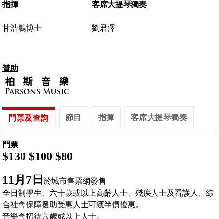
指揮
客席大提琴
獨奏
甘浩鵬博士
劉君澤
贊助
節目
指揮
客席大提琴獨奏
門票及查詢
門票
$130 $100 $80
11月7日
於城市售票網發售
全日制學生、六十歲或以上高齡人士、殘疾人士及看護人、綜
合社會保障援助受惠人士可獲半價優惠。
音樂會招待六歲或以上人士。