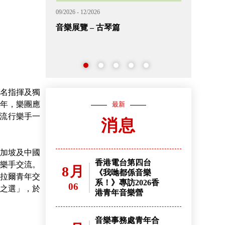
09/2026 - 02/2027
11/2026 - 12/202
外展音樂短期課程 (候補中籤名單)
2026香港
名
名指揮及獨
 年，樂團應
最新
眾流行樂手一
消息
加坡及中國
香港電台第四台
年樂手交流。
8月
《我哋都係音樂
烏拉爾青年交
系！》專訪2026香
06
團之選」，於
港青年音樂營
音樂事務處青年合