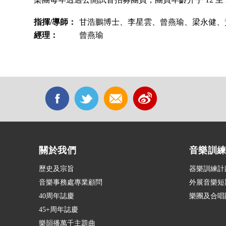
指揮/導師：
甘浩鵬博士、李星雲、曾燕瑜、梁永健、
經理：
曾燕瑜
關於我們
音樂訓
歷史及宗旨
器樂訓練計
音樂事務處專業顧問
外展音樂短
40周年誌慶
樂團及合唱
45+周年誌慶
樂韻播萬千主題曲