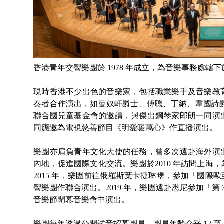
香港青年交響樂團於 1978 年成立，為音樂事務處轄
現時香港不少出色的音樂家，包括職業樂手及音樂教
奏者合作演出，如曼奴軒爵士、傅聰、丁納、韋國詩爵
聯合國兒童基金會的邀請，與傑出鋼琴家郎朗一同演出，為基
同應邀為電視慈善節目《明愛暖萬心》作直播演出。
樂團亦肩負青年文化大使的任務，曾多次遠赴海外演
內地，促進國際文化交流。樂團於2010 年訪問上
2015 年，樂團前往俄羅斯葉卡捷琳堡，參加「國
響樂團作聯合演出。2019 年，樂團遠赴悉尼參加「
音樂節閉幕音樂會中演出。
樂團每年透過公開試音招募團員，團員年齡介乎 12 至 2