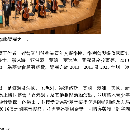
05/2026 - 07/2027
09/2026 - 12/2026
2026-27音樂創演 MO x e-樂團 (6月
音樂展覽 – 古琴篇
11日截止報名)
下旗艦樂團之一。
育工作者，都曾受訓於香港青年交響樂團。樂團曾與多位國際知
士、湯沐海、甄健豪、葉聰、葉詠詩、蘭潔及格拉齊等。2010
金會籌募經費。樂團亦於 2013、2015 及 2023 年與一
出，足跡遍及法國、以色列、塞浦路斯、英國、澳洲、美國、新
海，為上海世博會「香港週」及其他相關活動演出，並與當地青少
際歐亞音樂節」的演出，並接受莫索斯基音樂學院導師的訓練及與
第 30 屆澳洲國際音樂節」並勇奪器樂組金獎，同時亦榮獲「評審
5 歲。