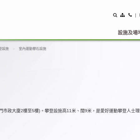
Site
Con
|
Map
Us
設施及場
登設施
室內運動攀石設施
市政大廈2樓至5樓)。攀登設施高11米、闊9米，是愛好運動攀登人士