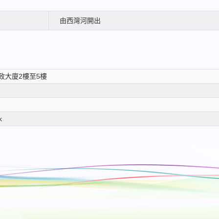
由西灣河開出
政大廈2樓至5樓
k