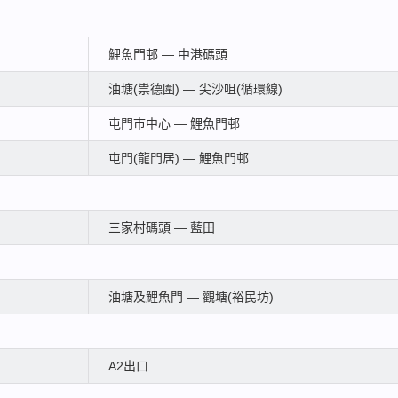
鯉魚門邨 — 中港碼頭
油塘(祟德圍) — 尖沙咀(循環線)
屯門巿中心 — 鯉魚門邨
屯門(龍門居) — 鯉魚門邨
三家村碼頭 — 藍田
油塘及鯉魚門 — 觀塘(裕民坊)
A2出口