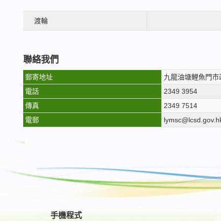
渡輪
聯絡我們
郵寄地址
九龍油塘鯉魚門市
電話
2349 3954
傳真
2349 7514
電郵
lymsc@lcsd.gov.h
手機程式