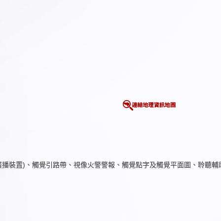
廣播裝置)、觸覺引路帶、視像火警警報、觸覺點字及觸覺平面圖、聆聽輔