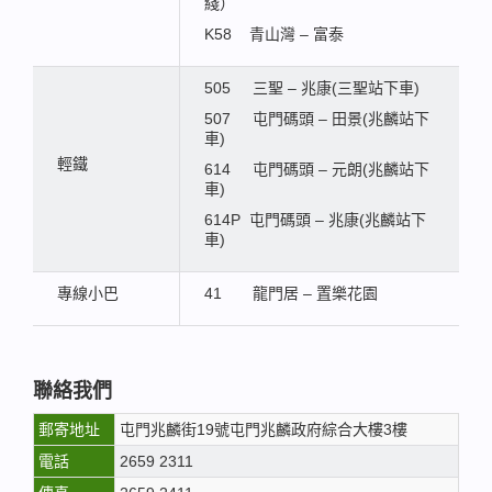
綫）
K58 青山灣 – 富泰
505 三聖 – 兆康(三聖站下車)
507 屯門碼頭 – 田景(兆麟站下
車)
輕鐵
614 屯門碼頭 – 元朗(兆麟站下
車)
614P 屯門碼頭 – 兆康(兆麟站下
車)
專線小巴
41 龍門居 – 置樂花園
聯絡我們
郵寄地址
屯門兆麟街19號屯門兆麟政府綜合大樓3樓
電話
2659 2311