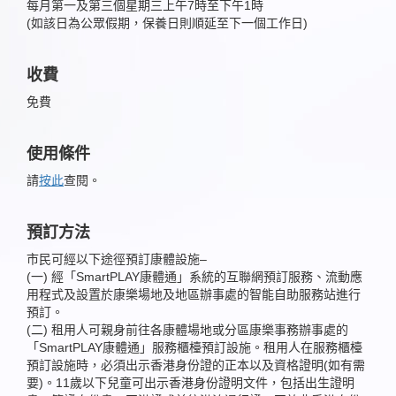
每月第一及第三個星期三上午7時至下午1時
(如該日為公眾假期，保養日則順延至下一個工作日)
收費
免費
使用條件
請
按此
查閱。
預訂方法
市民可經以下途徑預訂康體設施–
(一) 經「SmartPLAY康體通」系統的互聯網預訂服務、流動應
用程式及設置於康樂場地及地區辦事處的智能自助服務站進行
預訂。
(二) 租用人可親身前往各康體場地或分區康樂事務辦事處的
「SmartPLAY康體通」服務櫃檯預訂設施。租用人在服務櫃檯
預訂設施時，必須出示香港身份證的正本以及資格證明(如有需
要)。11歲以下兒童可出示香港身份證明文件，包括出生證明