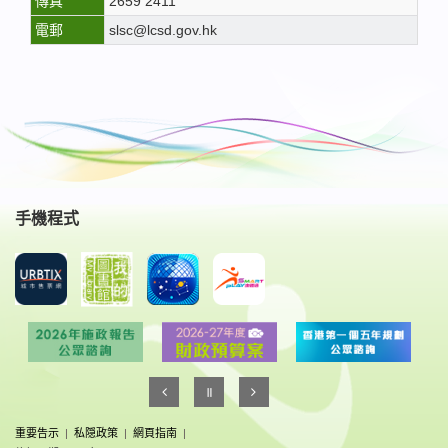
傳真
2659 2411
電郵
slsc@lcsd.gov.hk
手機程式
重要告示
|
私隠政策
|
網頁指南
|