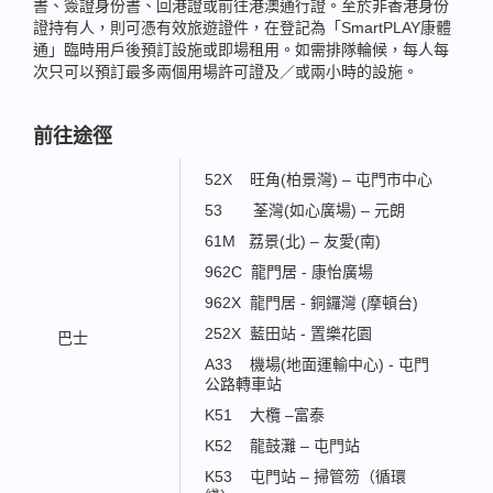
書、簽證身份書、回港證或前往港澳通行證。至於非香港身份
證持有人，則可憑有效旅遊證件，在登記為「SmartPLAY康體
通」臨時用戶後預訂設施或即場租用。如需排隊輪候，每人每
次只可以預訂最多兩個用場許可證及／或兩小時的設施。
前往途徑
52X 旺角(柏景灣) – 屯門市中心
53 荃灣(如心廣場) – 元朗
61M 荔景(北) – 友愛(南)
962C 龍門居 - 康怡廣場
962X 龍門居 - 銅鑼灣 (摩頓台)
252X 藍田站 - 置樂花園
巴士
A33 機場(地面運輸中心) - 屯門
公路轉車站
K51 大欖 –富泰
K52 龍鼓灘 – 屯門站
K53 屯門站 – 掃管笏（循環