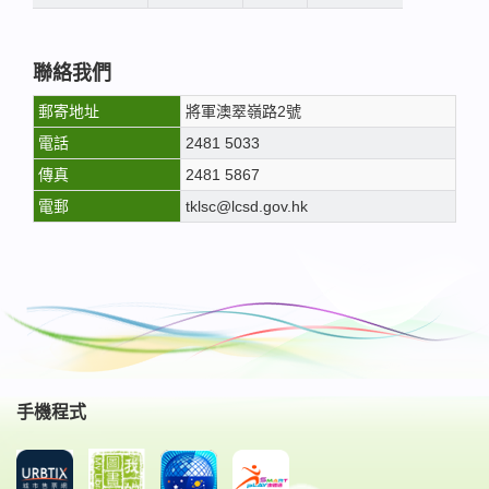
聯絡我們
郵寄地址
將軍澳翠嶺路2號
電話
2481 5033
傳真
2481 5867
電郵
tklsc@lcsd.gov.hk
手機程式