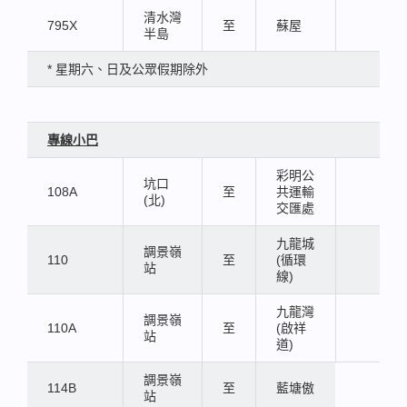
清水灣
795X
至
蘇屋
半島
* 星期六、日及公眾假期除外
專線小巴
彩明公
坑口
108A
至
共運輸
(北)
交匯處
九龍城
調景嶺
110
至
(循環
站
線)
九龍灣
調景嶺
110A
至
(啟祥
站
道)
調景嶺
114B
至
藍塘傲
站