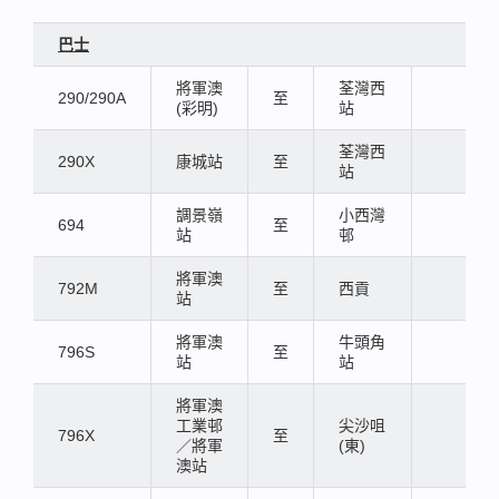
巴士
將軍澳
荃灣西
290/290A
至
(彩明)
站
荃灣西
290X
康城站
至
站
調景嶺
小西灣
694
至
站
邨
將軍澳
792M
至
西貢
站
將軍澳
牛頭角
796S
至
站
站
將軍澳
工業邨
尖沙咀
796X
至
／將軍
(東)
澳站