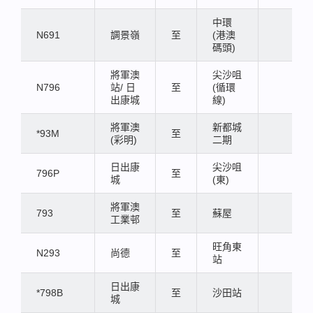
中環
N691
調景嶺
至
(港澳
碼頭)
將軍澳
尖沙咀
N796
站/ 日
至
(循環
出康城
線)
將軍澳
新都城
*93M
至
(彩明)
二期
日出康
尖沙咀
796P
至
城
(東)
將軍澳
793
至
蘇屋
工業邨
旺角東
N293
尚德
至
站
日出康
*798B
至
沙田站
城