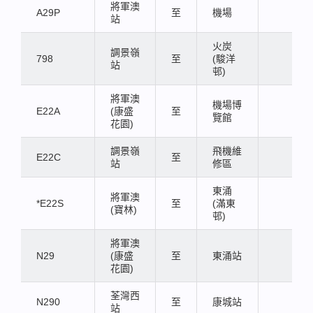
將軍澳
A29P
至
機場
站
火炭
調景嶺
798
至
(駿洋
站
邨)
將軍澳
機場博
E22A
(康盛
至
覽館
花園)
調景嶺
飛機維
E22C
至
站
修區
東涌
將軍澳
*E22S
至
(滿東
(寶林)
邨)
將軍澳
N29
(康盛
至
東涌站
花園)
荃灣西
N290
至
康城站
站