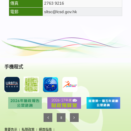
傳真
2763 9216
電郵
sltsc@lcsd.gov.hk
手機程式
重要告示
|
私隠政策
|
網頁指南
|