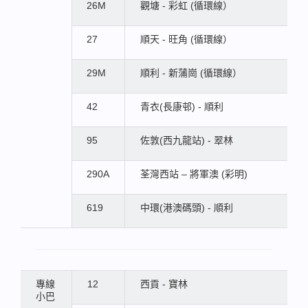
26M
觀塘 - 彩虹 (循環線）
27
順天 - 旺角 (循環線）
29M
順利 - 新蒲崗 (循環線）
42
青衣(長康邨) - 順利
95
佐敦(西九龍站) - 翠林
290A
荃灣西站 – 將軍澳 (彩明)
619
中環(港澳碼頭) - 順利
專線
12
西貢 - 寶林
小巴