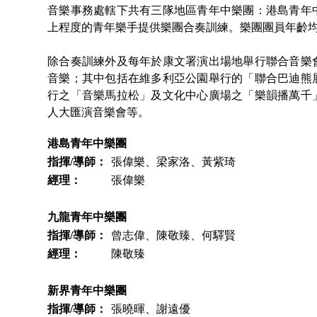
音樂事務處轄下共有三隊地區青年中樂團：港島青年
上程度的青年樂手提供樂團合奏訓練。樂團團員年齡均
除合奏訓練外及每年於康文署演出場地舉行聯合音樂
音樂；其中包括在維多利亞公園舉行的「聯合巴迪熊
行之「音樂馬拉松」及文化中心廣場之「樂韻播萬千」
人大匯演音樂會等。
港島青年中樂團
指揮/導師：
張偉樂、梁家洛、黃紫琦
經理：
張偉樂
九龍青年中樂團
指揮/導師：
曾志偉、陳敬臻、何驛賢
經理：
陳敬臻
新界青年中樂團
指揮/導師：
張曉暉、謝遠優