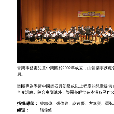
音樂事務處兒童中樂團於2002年成立，由音樂事務
員。
樂團專為學習中國樂器具初級或以上程度的兒童提供
合奏訓練。除合奏訓練外，樂團亦經常在本港各區作
指揮/導師：
曾志偉、張偉鋒、謝遠優、方嘉寶、羅弘
經理：
張偉鋒