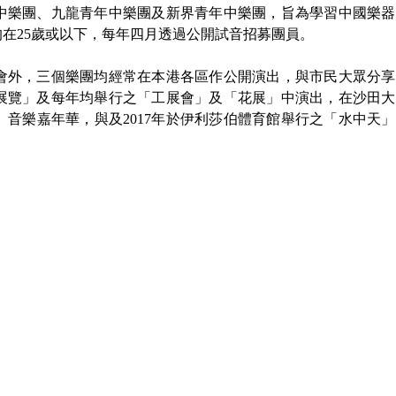
中樂團、九龍青年中樂團及新界青年中樂團，旨為學習中國樂器
05/2026 - 07/2027
09/2026 - 12/2026
在25歲或以下，每年四月透過公開試音招募團員。
2026-27音樂創演 MO x e-樂團 (6月
音樂展覽 – 古琴篇
11日截止報名)
會外，三個樂團均經常在本港各區作公開演出，與市民大眾分享
展覽」及每年均舉行之「工展會」及「花展」中演出，在沙田大
音樂嘉年華，與及2017年於伊利莎伯體育館舉行之「水中天