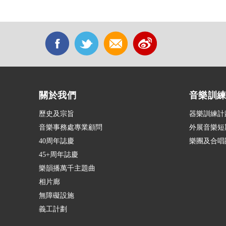
關於我們
音樂訓
歷史及宗旨
器樂訓練計
音樂事務處專業顧問
外展音樂短
40周年誌慶
樂團及合唱
45+周年誌慶
樂韻播萬千主題曲
相片廊
無障礙設施
義工計劃