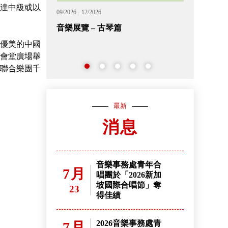
達中級或以
09/2026 - 02/2027
11/2026 - 12/202
外展音樂短期課程 (候補中籤名單)
2026香港
名
優美的中國
會堂廣場舉
」聯合樂團千
最新
消息
音樂事務處青年合
7月
唱團於「2026新加
坡國際合唱節」奪
23
得佳績
2026音樂事務處青
7月