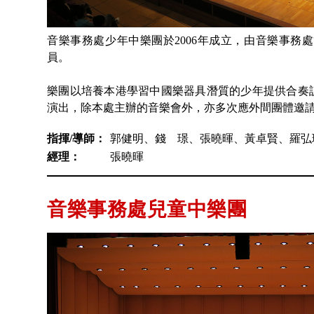
音樂事務處少年中樂團於2006年成立，由音樂事務
員。
樂團以培養本港學習中國樂器具潛質的少年提供合奏
演出，除本處主辦的音樂會外，亦多次應外間團體邀
指揮/導師：
郭健明、錢 璟、張曉暉、黃卓賢、羅弘
經理：
張曉暉
音樂事務處兒童中樂團