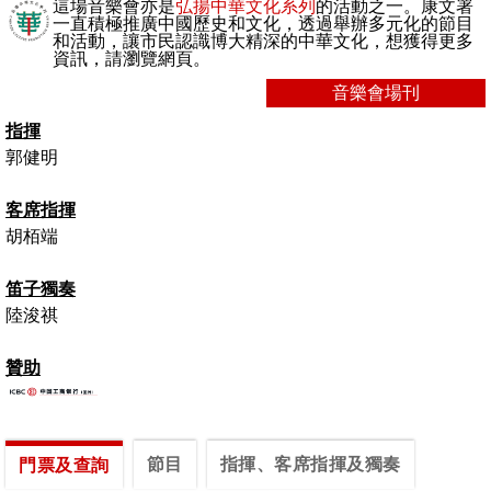
這場音樂會亦是
弘揚中華文化系列
的活動之一。康文署
一直積極推廣中國歷史和文化，透過舉辦多元化的節目
和活動，讓市民認識博大精深的中華文化，想獲得更多
資訊，請瀏覽網頁。
音樂會場刊
指揮
郭健明
客席指揮
胡栢端
笛子獨奏
陸浚祺
贊助
節目
指揮、客席指揮及獨奏
門票及查詢