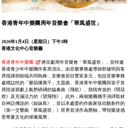
香港青年中樂團周年音樂會「華風盛世」
2026年1月4日（星期日）下午3時
香港文化中心音樂廳
香港青年中樂團
將呈獻周年音樂會「華風盛世」，並特邀
香港青少年中樂團作客席演出。由音樂事務處導師郭健明與客
席指揮胡栢端共同執棒，音樂會節目豐富多元，包括音樂事務
處標誌性的「樂韻播萬千」主題曲、香港青年中樂團與笛子首
席陸浚祺獻上氣勢磅礡的協奏曲《飛歌》、熱情奔放的《鬧花
燈》及充滿活力的《望飛翔》。此外，兩個樂團攜手演繹取材
自神話傳說的《姐妹島》，並以本處委約作曲家徐欣馳創作的
《第一交響曲「華風盛世」》世界首演作為壓軸，帶領樂迷感
受華夏文化的璀璨風華。