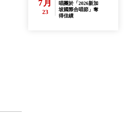
7月
唱團於「2026新加
坡國際合唱節」奪
23
得佳績