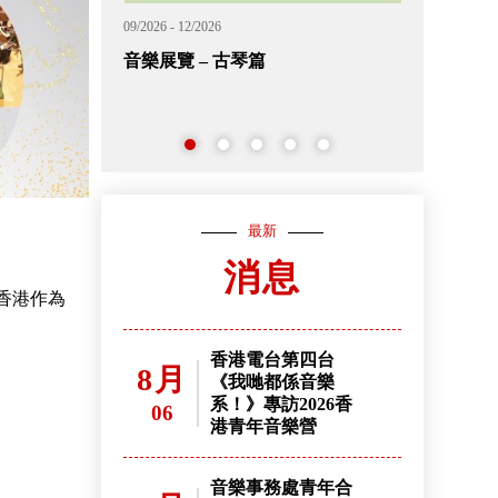
09/2026 - 02/2027
11/2026 - 12/202
外展音樂短期課程 (候補中籤名單)
2026香港
名
最新
消息
香港作為
香港電台第四台
8月
《我哋都係音樂
系！》專訪2026香
06
港青年音樂營
音樂事務處青年合