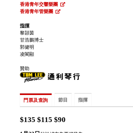
香港青年交響樂團
香港青年管樂團
指揮
黎頴茵
甘浩鵬博士
郭健明
凌閣顯
贊助
節目
指揮
門票及查詢
$135 $115 $90