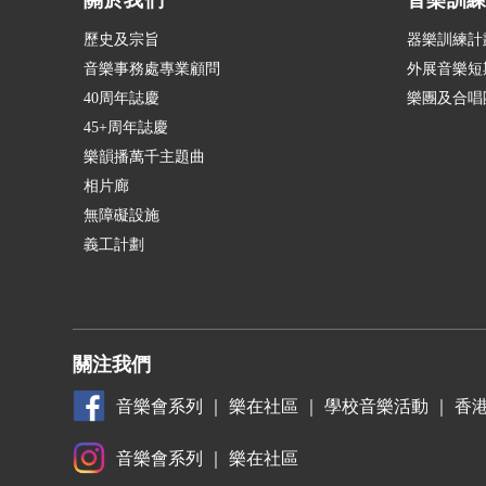
關於我們
音樂訓
歷史及宗旨
器樂訓練計
音樂事務處專業顧問
外展音樂短
40周年誌慶
樂團及合唱
45+周年誌慶
樂韻播萬千主題曲
相片廊
無障礙設施
義工計劃
關注我們
音樂會系列
｜
樂在社區
｜
學校音樂活動
｜
香
音樂會系列
｜
樂在社區