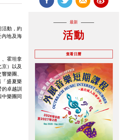
最新
期活動，約
活動
受內地及海
查看日曆
）、霍坦拿
北京）以及
交響樂團、
場「盛夏樂
營的卓越訓
與中樂團同