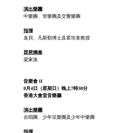
05/2026 - 07/2027
09/2026 - 12/2026
演出樂團
2026-27音樂創演 MO x e-樂團 (6月
中樂團、管樂團及交響樂團
音樂展覽 – 古琴篇
11日截止報名)
指揮
袁貝、凡斯勒博士及霍坦拿教授
琵琶獨奏
梁家洛
音樂會 II
8月4日（星期日）晚上7時30分
香港大會堂音樂廳
演出樂團
合唱團、少年弦樂團及少年中樂團
指揮