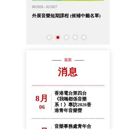
09/2026 - 02/2027
11/2026 - 12/202
外展音樂短期課程 (候補中籤名單)
2026香港
名
最新
消息
香港電台第四台
8月
《我哋都係音樂
系！》專訪2026香
06
港青年音樂營
音樂事務處青年合