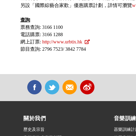
另設「國際綜藝合家歡」優惠購票計劃，詳情可瀏覽
w
查詢
票務查詢: 3166 1100
電話購票: 3166 1288
網上訂票:
http://www.urbtix.hk
節目查詢: 2796 7523/ 3842 7784
關於我們
音樂訓
歷史及宗旨
器樂訓練計