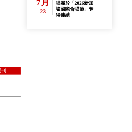
7月
唱團於「2026新加
坡國際合唱節」奪
23
得佳績
場刊