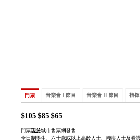
音樂會 I 節目
音樂會 II 節目
指揮
門票
$105 $85 $65
門票
現於
城市售票網發售
全日制學生、六十歲或以上高齡人士、殘疾人士及看