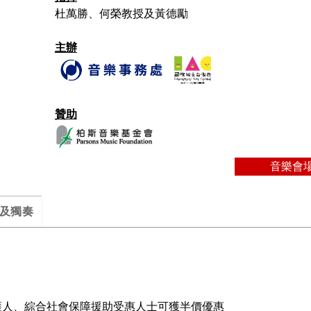
杜萬勝、何榮教授及黃德勵
主辦
贊助
音樂會
及獨奏
護人、綜合社會保障援助受惠人士可獲半價優惠