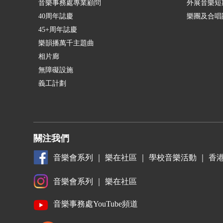
音樂事務處專業顧問
外展音樂短
40周年誌慶
樂團及合唱
45+周年誌慶
樂韻播萬千主題曲
相片廊
無障礙設施
義工計劃
關注我們
音樂會系列
｜
樂在社區
｜
學校音樂活動
｜
香
音樂會系列
｜
樂在社區
音樂事務處YouTube頻道