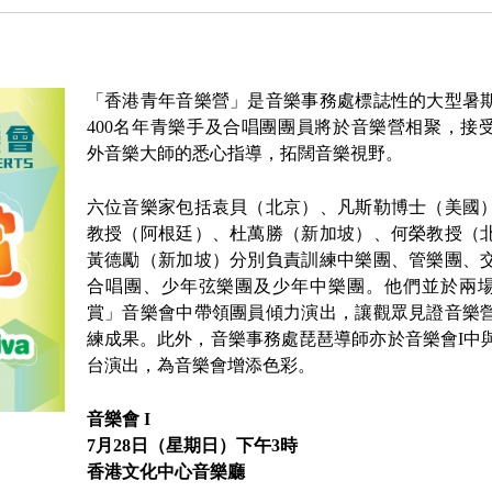
「香港青年音樂營」是音樂事務處標誌性的大型暑
400名年青樂手及合唱團團員將於音樂營相聚，接
外音樂大師的悉心指導，拓闊音樂視野。
六位音樂家包括袁貝（北京）、凡斯勒博士（美國
教授（阿根廷）、杜萬勝（新加坡）、何榮教授（
黃德勵（新加坡）分別負責訓練中樂團、管樂團、
合唱團、少年弦樂團及少年中樂團。他們並於兩
賞」音樂會中帶領團員傾力演出，讓觀眾見證音樂
練成果。此外，音樂事務處琵琶導師亦於音樂會I中
台演出，為音樂會增添色彩。
音樂會 I
7月28日（星期日）下午3時
香港文化中心音樂廳