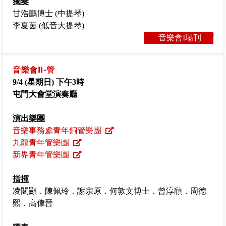
獨奏
甘浩鵬博士 (中提琴)
李夏茵 (低音大提琴)
音樂會I場刊
音樂會II-管
9/4 (
星期日
)
下午
3
時
屯門大會堂演奏廳
演出樂團
音樂事務處青年銅管樂團
九龍青年管樂團
新界青年管樂團
指揮
凌閣顯．陳佩玲．謝宗原．何敦文博士．曾淳頎．周德
熙．高偉晉