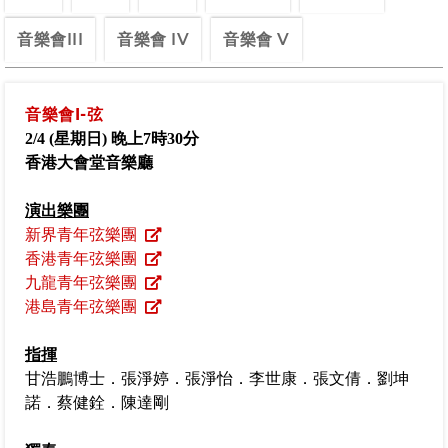
音樂會III
音樂會 IV
音樂會 V
音樂會I-弦
2/4 (
星期日
)
晚上
7
時
30
分
香港大會堂音樂廳
演出樂團
新界青年弦樂團
香港青年弦樂團
九龍青年弦樂團
港島青年弦樂團
指揮
甘浩鵬博士．張淨婷．張淨怡．李世康．張文倩．劉坤
諾．蔡健銓．陳達剛