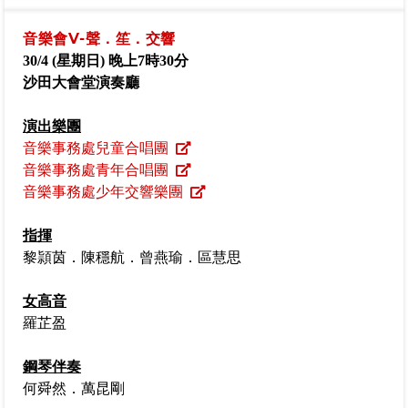
音樂會V-聲．笙．交響
30/4 (星期日) 晚上7時30分
沙田大會堂演奏廳
演出樂團
音樂事務處兒童合唱團
音樂事務處青年合唱團
音樂事務處少年交響樂團
指揮
黎頴茵．陳穩航．曾燕瑜．區慧思
女高音
羅芷盈
鋼琴伴奏
何舜然．萬昆剛