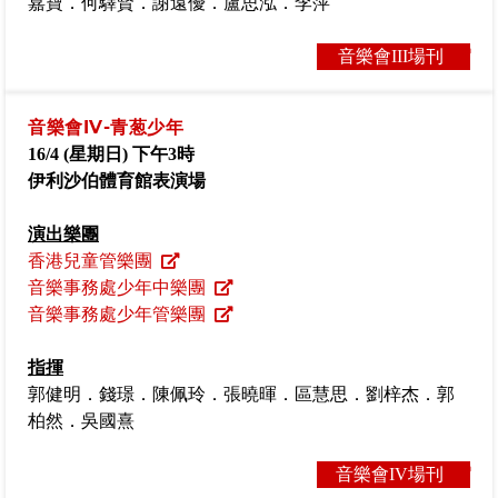
嘉寶．何驛賢．謝遠優．盧思泓．李萍
音樂會III場刊
音樂會IV-青葱少年
16/4 (
星期日
)
下午
3
時
伊利沙伯體育館表演場
演出樂團
香港兒童管樂團
音樂事務處少年中樂團
音樂事務處少年管樂團
指揮
郭健明．錢璟．陳佩玲．張曉暉．區慧思．劉梓杰．郭
柏然．吳國熹
音樂會IV場刊