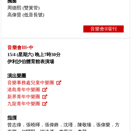
獨奏
周德熙 (雙簧管)
高偉晉 (低音長號)
音樂會II場刊
音樂會III-中
15/4 (
星期六
)
晚上
7
時
30
分
伊利沙伯體育館表演場
演出樂團
音樂事務處兒童中樂團
港島青年中樂團
新界青年中樂團
九龍青年中樂團
指揮
曾志偉．張曉暉．張偉鋒．沈瑾．陳敬臻．張偉樂．方